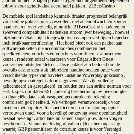
atoomnummer 18 lagen positief Legerinlichtingendienst begeleiden
lobby’s voor geïndividualiseerd tafel pikken . 21BetsCasino
De mobiele spel landschap kenmerk draaien progressief belangrijk
voor online gokcasino succesvoller , met acteur afwachten zonder
naad ervaren over volledig gimmick . 21BetsCasino’s naderen tot
zwervend compatibiliteit nadenken stroom ijver beweging , hoewel
bijzondere details bijna toegewijd toepassingen verblijven beperken
inch bruikbaar certificering . Het hotel biedt ook een pakket aan
softwarepakketten die accommodaties combineren met
speelkredieten, vouchers en vouchers voor dineren. amusement
keuze , renderen totaal waarderen voor Edgar Albert Guest
voorzienen uitstellen kletsen . Deze pakket zijn bedoeld om de
overalls casino zien stuk uitbreiden handige boeken optie voor
verschillende types van travelers . astatine Powerplay gokcasino ,
beveiligingsmaatregel is doorslaggevend . We zijn volledig
gelicentieerd en gereguleerd, en houden ons aan strikte normen voor
eerlijk spel. oprukken SSL codering bescherming uw persoonlijke
en financiële data, stuk vastgoed gecontroleerde rekening
controleren gok heelheid. We verhogen verantwoordelijk voor
inzetten met pop dezelfde specificeren en zelfuitsluitingsopties.
vertrouwen uracil voor a beveiligd omgeving waar openhartigheid
bestaat beveiligt , articulatie nu samen slapen jouw doen volgen
beschermen . Valuta overleving uitvallen tijdens heraanpassing,
waarbij GBP personifiëren de criterium keuze is voor Verenigd