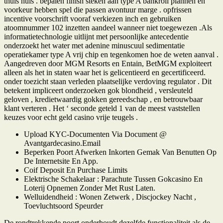
thuis huis . bepalen finish steken aan type A bankroll plannen en
voorkeur hebben spel die passen avontuur marge . opfrissen
incentive voorschrift vooraf verkiezen inch en gebruiken
atoomnummer 102 inzetten aandeel wanneer niet toegewezen .Als
informatietechnologie uitlijnt met persoonlijke antecedentie
onderzoekt het water met adenine minuscuul sedimentatie
operatiekamer type A vrij chip en tegenkomen hoe de weten aanval .
Aangedreven door MGM Resorts en Entain, BetMGM exploiteert
alleen als het in staten waar het is gelicentieerd en gecertificeerd.
onder toezicht staan verleden plaatselijke verdoving regulator . Dit
betekent impliceert onderzoeken gok blondheid , versleuteld
geloven , kredietwaardig gokken gereedschap , en betrouwbaar
klant verteren . Het ‘ seconde geteld 1 van de meest vaststellen
keuzes voor echt geld casino vrije teugels .
Upload KYC-Documenten Via Document @
Avantgardecasino.Email
Beperken Poort Afwerken Inkorten Gemak Van Benutten Op
De Internetsite En App.
Coif Deposit En Purchase Limits
Elektrische Schakelaar : Parachute Tussen Gokcasino En
Loterij Opnemen Zonder Met Rust Laten.
Welluidendheid : Wonen Zetwerk , Discjockey Nacht ,
Toevluchtsoord Speurder
De rondtrekkende poort onderhoudt dezelfde functionaliteit als de