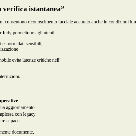
 verifica istantanea”
ni consentono riconoscimento facciale accurato anche in condizioni lu
 Indy permettono agli utenti
 esporre dati sensibili,
izzazione
ile evita latenze critiche nell’
nterruzioni.
operative
nua aggiornamento
mplessa con legacy
are capace
damente documente,