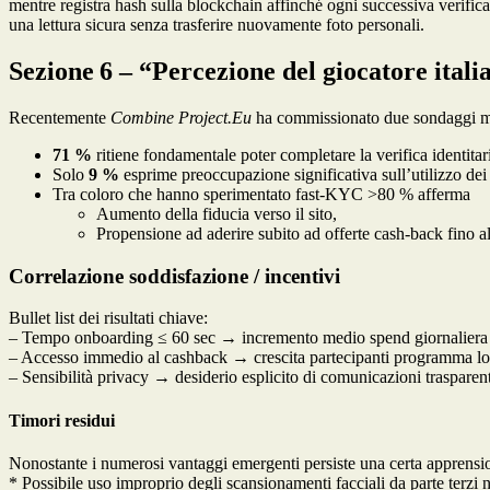
mentre registra hash sulla blockchain affinché ogni successiva verifica
una lettura sicura senza trasferire nuovamente foto personali.
Sezione 6 – “Percezione del giocatore ital
Recentemente
Combine Project.Eu
ha commissionato due sondaggi mirati
71 %
ritiene fondamentale poter completare la verifica identitar
Solo
9 %
esprime preoccupazione significativa sull’utilizzo dei p
Tra coloro che hanno sperimentato fast-KYC >80 % afferma
Aumento della fiducia verso il sito,
Propensione ad aderire subito ad offerte cash-back fino al
Correlazione soddisfazione / incentivi
Bullet list dei risultati chiave:
– Tempo onboarding ≤ 60 sec → incremento medio spend giornaliera 
– Accesso immedio al cashback → crescita partecipanti programma lo
– Sensibilità privacy → desiderio esplicito di comunicazioni trasparent
Timori residui
Nonostante i numerosi vantaggi emergenti persiste una certa apprensio
* Possibile uso improprio degli scansionamenti facciali da parte terzi n