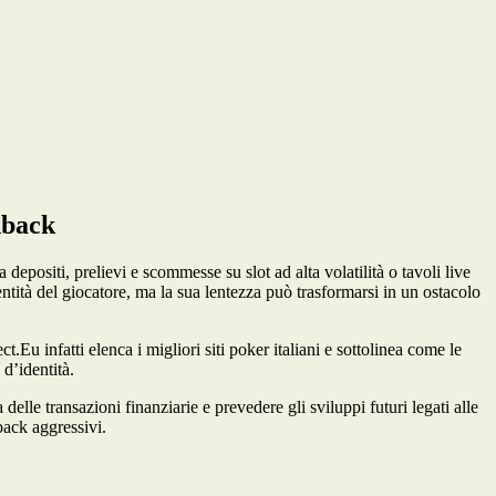
hback
epositi, prelievi e scommesse su slot ad alta volatilità o tavoli live
ità del giocatore, ma la sua lentezza può trasformarsi in un ostacolo
t.Eu infatti elenca i migliori siti poker italiani e sottolinea come le
d’identità.
delle transazioni finanziarie e prevedere gli sviluppi futuri legati alle
ack aggressivi.