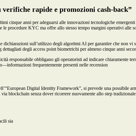
 verifiche rapide e promozioni cash‑back”
timi cinque anni per adeguarsi alle innovazioni tecnologiche emergenti
rante le procedure KYC ma offre allo stesso tempo margini operativi alle 
chiarazioni sull’utilizzo degli algoritmi AI per garantire che non vi si
og dettagliati degli access point biometric​hi per almeno cinque anni se
cità responsabile obbligano gli operatoristi ad indicare chiaramente ter
so—informazioni frequentemente presenti nelle recension
e dell’“European Digital Identity Framework”, si prevede una possibile 
titi via blockchain senza dover ricorrere nuovamente allo step tradizional
cili sia