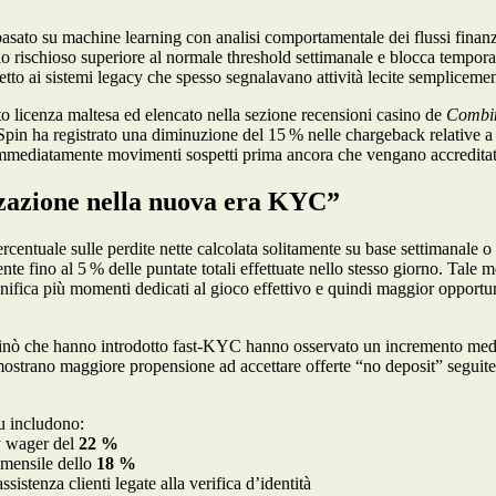
ato su machine learning con analisi comportamentale dei flussi finanzi
o rischioso superiore al normale threshold settimanale e blocca tempor
etto ai sistemi legacy che spesso segnalavano attività lecite sempliceme
to licenza maltesa ed elencato nella sezione recensioni casino de
Combin
in ha registrato una diminuzione del 15 % nelle chargeback relative a t
 immediatamente movimenti sospetti prima ancora che vengano accreditati
zzazione nella nuova era KYC”
rcentuale sulle perdite nette calcolata solitamente su base settimanale 
cente fino al 5 % delle puntate totali effettuate nello stesso giorno. Ta
gnifica più momenti dedicati al gioco effettivo e quindi maggior opportu
inò che hanno introdotto fast‑KYC hanno osservato un incremento medio
i mostrano maggiore propensione ad accettare offerte “no deposit” segu
u includono:
y wager del
22 %
 mensile dello
18 %
sistenza clienti legate alla verifica d’identità