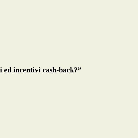
ti ed incentivi cash‑back?”