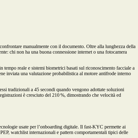
c
 da confrontare manualmente con il documento. Oltre alla lunghezza della
utente: chi non ha una buona connessione internet o una fotocamera
 tempo reale e sistemi biometrici basati sul riconoscimento facciale a
e inviata una valutazione probabilistica al motore antifrode interno
si tradizionali a 45 secondi quando vengono adottate soluzioni
egistrazioni è cresciuto del 210 %, dimostrando che velocità ed
ecnologie usate per l’onboarding digitale. Il fast‑KYC permette ai
PEP, watchlist internazionali e pattern comportamentali tipici delle