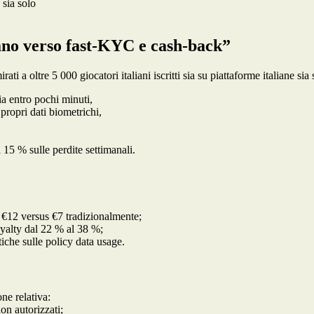
 sia solo
iano verso fast‑KYC e cash‑back”
 a oltre 5 000 giocatori italiani iscritti sia su piattaforme italiane sia s
ia entro pochi minuti,
ropri dati biometric​hi,
 15 % sulle perdite settimanali.
€12 versus €7 tradizionalmente;
yalty dal 22 % al 38 %;
iche sulle policy data usage.
ne relativa:
on autorizzati;