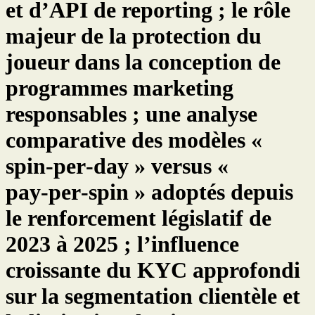
et d’API de reporting ; le rôle
majeur de la protection du
joueur dans la conception de
programmes marketing
responsables ; une analyse
comparative des modèles «
spin‑per‑day » versus «
pay‑per‑spin » adoptés depuis
le renforcement législatif de
2023 à 2025 ; l’influence
croissante du KYC approfondi
sur la segmentation clientèle et