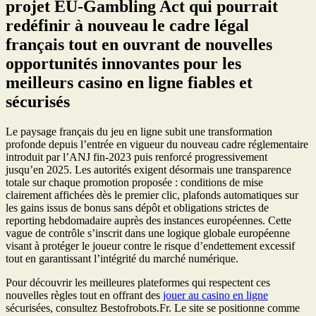
projet EU‑Gambling Act qui pourrait
redéfinir à nouveau le cadre légal
français tout en ouvrant de nouvelles
opportunités innovantes pour les
meilleurs casino en ligne fiables et
sécurisés
Le paysage français du jeu en ligne subit une transformation
profonde depuis l’entrée en vigueur du nouveau cadre réglementaire
introduit par l’ANJ fin‑2023 puis renforcé progressivement
jusqu’en 2025. Les autorités exigent désormais une transparence
totale sur chaque promotion proposée : conditions de mise
clairement affichées dès le premier clic, plafonds automatiques sur
les gains issus de bonus sans dépôt et obligations strictes de
reporting hebdomadaire auprès des instances européennes. Cette
vague de contrôle s’inscrit dans une logique globale européenne
visant à protéger le joueur contre le risque d’endettement excessif
tout en garantissant l’intégrité du marché numérique.
Pour découvrir les meilleures plateformes qui respectent ces
nouvelles règles tout en offrant des
jouer au casino en ligne
sécurisées, consultez Bestofrobots.Fr. Le site se positionne comme