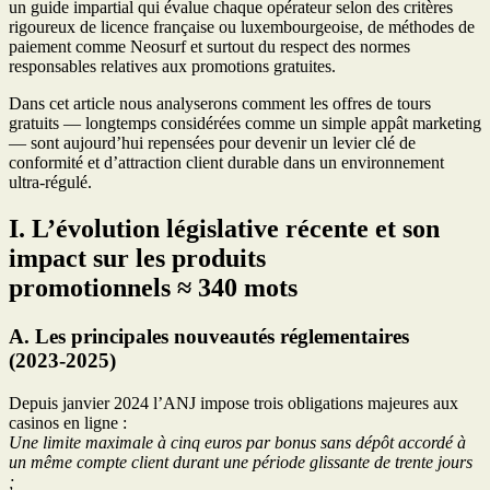
un guide impartial qui évalue chaque opérateur selon des critères
rigoureux de licence française ou luxembourgeoise, de méthodes de
paiement comme Neosurf et surtout du respect des normes
responsables relatives aux promotions gratuites.
Dans cet article nous analyserons comment les offres de tours
gratuits — longtemps considérées comme un simple appât marketing
— sont aujourd’hui repensées pour devenir un levier clé de
conformité et d’attraction client durable dans un environnement
ultra‑régulé.
I. L’évolution législative récente et son
impact sur les produits
promotionnels ≈ 340 mots
A. Les principales nouveautés réglementaires
(2023‑2025)
Depuis janvier 2024 l’ANJ impose trois obligations majeures aux
casinos en ligne :
Une limite maximale à cinq euros par bonus sans dépôt accordé à
un même compte client durant une période glissante de trente jours
;