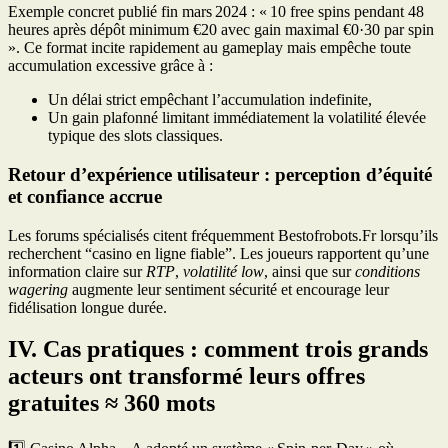
Exemple concret publié fin mars 2024 : « 10 free spins pendant 48
heures après dépôt minimum €20 avec gain maximal €0·30 par spin
». Ce format incite rapidement au gameplay mais empêche toute
accumulation excessive grâce à :
Un délai strict empêchant l’accumulation indefinite,
Un gain plafonné limitant immédiatement la volatilité élevée
typique des slots classiques.
Retour d’expérience utilisateur : perception d’équité
et confiance accrue
Les forums spécialisés citent fréquemment Bestofrobots.Fr lorsqu’ils
recherchent “casino en ligne fiable”. Les joueurs rapportent qu’une
information claire sur
RTP
,
volatilité low
, ainsi que sur
conditions
wagering
augmente leur sentiment sécurité et encourage leur
fidélisation longue durée.
IV. Cas pratiques : comment trois grands
acteurs ont transformé leurs offres
gratuites ≈ 360 mots