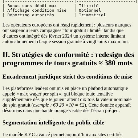
|----------------------------|------------------------|
| Bonus sans dépôt max       | Illimité                
| Affichage condition mise   | Optionnel               
Les opérateurs européens ont réagi rapidement : plusieurs marques
ont suspendu leurs campagnes “tour gratuit illimité” tandis que
d’autres ont intégré dès février 2024 un système interne limitant
automatiquement chaque session gratuite à vingt tours maximum.
II. Stratégies de conformité : redesign des
programmes de tours gratuits ≈ 380 mots
Encadrement juridique strict des conditions de mise
Les plateformes leaders ont mis en place un plafond automatique
appelé « max wager per spin », qui bloque toute tentative
supplémentaire dès que le joueur atteint dix fois la valeur nominale
du spin gratuit (
exemple : €0·20 ×10 = €2
). Cette donnée apparaît
désormais dans une bande orange visible dès l’écran pré‑jeu.
Segmentation intelligente du public cible
Le modèle KYC avancé permet aujourd’hui aux sites certifiés