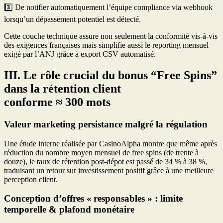
3️⃣ De notifier automatiquement l’équipe compliance via webhook
lorsqu’un dépassement potentiel est détecté.
Cette couche technique assure non seulement la conformité vis-à-vis
des exigences françaises mais simplifie aussi le reporting mensuel
exigé par l’ANJ grâce à export CSV automatisé.
III. Le rôle crucial du bonus “Free Spins”
dans la rétention client
conforme ≈ 300 mots
Valeur marketing persistance malgré la régulation
Une étude interne réalisée par CasinoAlpha montre que même après
réduction du nombre moyen mensuel de free spins (de trente à
douze), le taux de rétention post‑dépot est passé de 34 % à 38 %,
traduisant un retour sur investissement positif grâce à une meilleure
perception client.
Conception d’offres « responsables » : limite
temporelle & plafond monétaire