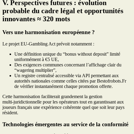
V. Perspectives futures : évolution
probable du cadre légal et opportunités
innovantes ≈ 320 mots
Vers une harmonisation européenne ?
Le projet EU‑Gambling Act prévoit notamment :
Une définition unique du “bonus without deposit” limité
uniformément à €5 UE,
Des exigences communes concernant l’affichage clair du
“wagering multiplier”,
Un registre centralisé accessible via API permettant aux
autorités nationales comme celles citées par Bestofrobots.Fr
de vérifier instantanément chaque promotion offerte.
Cette harmonisation faciliterait grandement la gestion
multi‑juridictionnelle pour les opérateurs tout en garantissant aux
joueurs français une expérience cohérente quel que soit leur pays
résident.
Technologies émergentes au service de la conformité