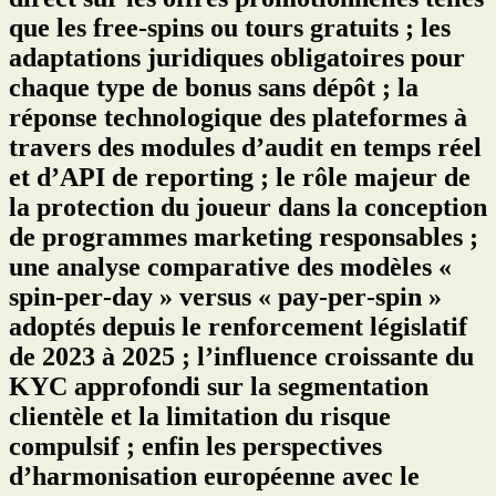
que les free‑spins ou tours gratuits ; les
adaptations juridiques obligatoires pour
chaque type de bonus sans dépôt ; la
réponse technologique des plateformes à
travers des modules d’audit en temps réel
et d’API de reporting ; le rôle majeur de
la protection du joueur dans la conception
de programmes marketing responsables ;
une analyse comparative des modèles «
spin‑per‑day » versus « pay‑per‑spin »
adoptés depuis le renforcement législatif
de 2023 à 2025 ; l’influence croissante du
KYC approfondi sur la segmentation
clientèle et la limitation du risque
compulsif ; enfin les perspectives
d’harmonisation européenne avec le