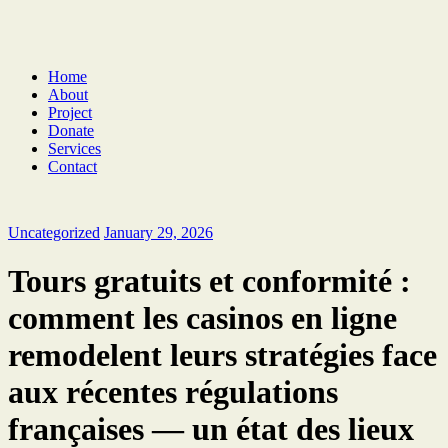
Home
About
Project
Donate
Services
Contact
Uncategorized
January 29, 2026
Tours gratuits et conformité :
comment les casinos en ligne
remodelent leurs stratégies face
aux récentes régulations
françaises — un état des lieux