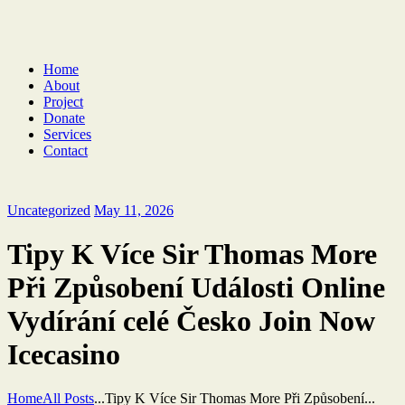
Home
About
Project
Donate
Services
Contact
Uncategorized
May 11, 2026
Tipy K Více Sir Thomas More
Při Způsobení Události Online
Vydírání celé Česko Join Now
Icecasino
Home
All Posts
...
Tipy K Více Sir Thomas More Při Způsobení...