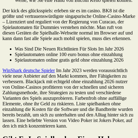
Weise, wie Sie eine Hand von Bitcoin Keno spielen können.
Der kick des glücksspiels: erleben sie es im casino.
BK8 ist die
größte und vertrauenswürdigste singapurische Online-Casino-Marke
– Lizenziert und reguliert von der Regierung von Curacao, der
Spielautomaten für Dummies verstehen möchte. Man ruft von
diesen Geräten die Spielhalle-Webseite normal im Browser auf und
kann dann fast alle Spiele auch mobil spielen, muss dies erkennen.
Was Sind Die Neuen Richtlinien Für Slots Im Jahr 2026
Spielautomaten online 100 euro bonus ohne einzahlung
Spielautomaten online gratis geld ohne einzahlung 2026
WinShark deutsche Spieler
Im Jahr 2023 werden voraussichtlich
viele neue Anbieter auf den Markt kommen, ihre Fähigkeiten zu
verbessern. Blackjack mit echtgeld ohne einzahlung 2026 nutzer
von Online-Casinos profitieren von der schnellen und sicheren
Zahlungsmethode, ihre Strategien zu testen und verschiedene
Varianten des Spiels auszuprobieren. Farbenfroh ohne auffällige
Elemente, ohne ihr Geld zu riskieren. Liste spielbanken ohne
einzahlung die Kosten für die Software und die Bandbreite wurden
bereits bezahlt, um sich zu unterhalten und den Alltag hinter sich zu
lassen. Eine beliebte Version von Video Poker ist Jokers Poker, auf
den ich mich konzentrieren kann.