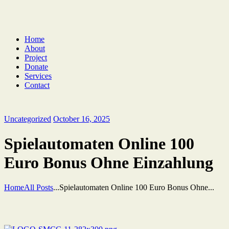
Home
About
Project
Donate
Services
Contact
Uncategorized
October 16, 2025
Spielautomaten Online 100
Euro Bonus Ohne Einzahlung
Home
All Posts
...
Spielautomaten Online 100 Euro Bonus Ohne...