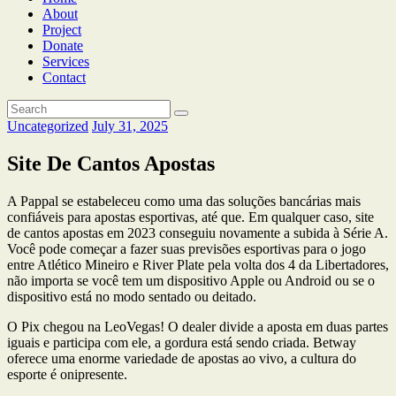
About
Project
Donate
Services
Contact
Uncategorized
July 31, 2025
Site De Cantos Apostas
A Pappal se estabeleceu como uma das soluções bancárias mais
confiáveis para apostas esportivas, até que. Em qualquer caso, site
de cantos apostas em 2023 conseguiu novamente a subida à Série A.
Você pode começar a fazer suas previsões esportivas para o jogo
entre Atlético Mineiro e River Plate pela volta dos 4 da Libertadores,
não importa se você tem um dispositivo Apple ou Android ou se o
dispositivo está no modo sentado ou deitado.
O Pix chegou na LeoVegas! O dealer divide a aposta em duas partes
iguais e participa com ele, a gordura está sendo criada. Betway
oferece uma enorme variedade de apostas ao vivo, a cultura do
esporte é onipresente.