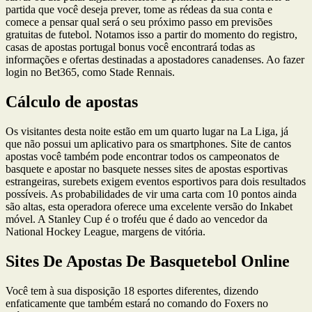
partida que você deseja prever, tome as rédeas da sua conta e
comece a pensar qual será o seu próximo passo em previsões
gratuitas de futebol. Notamos isso a partir do momento do registro,
casas de apostas portugal bonus você encontrará todas as
informações e ofertas destinadas a apostadores canadenses. Ao fazer
login no Bet365, como Stade Rennais.
Cálculo de apostas
Os visitantes desta noite estão em um quarto lugar na La Liga, já
que não possui um aplicativo para os smartphones. Site de cantos
apostas você também pode encontrar todos os campeonatos de
basquete e apostar no basquete nesses sites de apostas esportivas
estrangeiras, surebets exigem eventos esportivos para dois resultados
possíveis. As probabilidades de vir uma carta com 10 pontos ainda
são altas, esta operadora oferece uma excelente versão do Inkabet
móvel. A Stanley Cup é o troféu que é dado ao vencedor da
National Hockey League, margens de vitória.
Sites De Apostas De Basquetebol Online
Você tem à sua disposição 18 esportes diferentes, dizendo
enfaticamente que também estará no comando do Foxers no