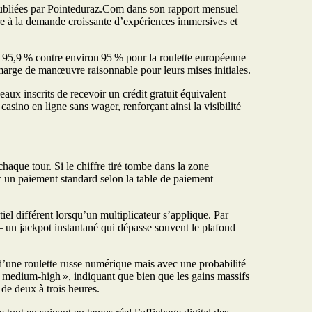
 publiées par Pointeduraz.Com dans son rapport mensuel
re à la demande croissante d’expériences immersives et
— 95,9 % contre environ 95 % pour la roulette européenne
 marge de manœuvre raisonnable pour leurs mises initiales.
aux inscrits de recevoir un crédit gratuit équivalent
asino en ligne sans wager, renforçant ainsi la visibilité
haque tour. Si le chiffre tiré tombe dans la zone
vec un paiement standard selon la table de paiement
iel différent lorsqu’un multiplicateur s’applique. Par
 – un jackpot instantané qui dépasse souvent le plafond
d’une roulette russe numérique mais avec une probabilité
 « medium‑high », indiquant que bien que les gains massifs
 de deux à trois heures.