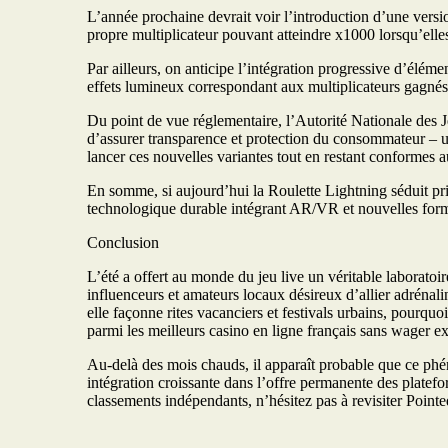
L’année prochaine devrait voir l’introduction d’une vers
propre multiplicateur pouvant atteindre x1000 lorsqu’elle
Par ailleurs, on anticipe l’intégration progressive d’élém
effets lumineux correspondant aux multiplicateurs gagnés – 
Du point de vue réglementaire, l’Autorité Nationale des Je
d’assurer transparence et protection du consommateur – un
lancer ces nouvelles variantes tout en restant conformes a
En somme, si aujourd’hui la Roulette Lightning séduit prin
technologique durable intégrant AR/VR et nouvelles form
Conclusion
L’été a offert au monde du jeu live un véritable laboratoir
influenceurs et amateurs locaux désireux d’allier adréna
elle façonne rites vacanciers et festivals urbains, pourqu
parmi les meilleurs casino en ligne français sans wager ex
Au-delà des mois chauds, il apparaît probable que ce ph
intégration croissante dans l’offre permanente des platef
classements indépendants, n’hésitez pas à revisiter Point