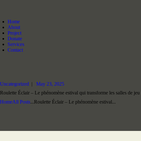
A
Home
About
Project
P
Donate
Services
Contact
D
S
C
Uncategorized
May 23, 2025
Roulette Éclair – Le phénomène estival qui transforme les salles de jeu 
Home
All Posts
...
Roulette Éclair – Le phénomène estival...