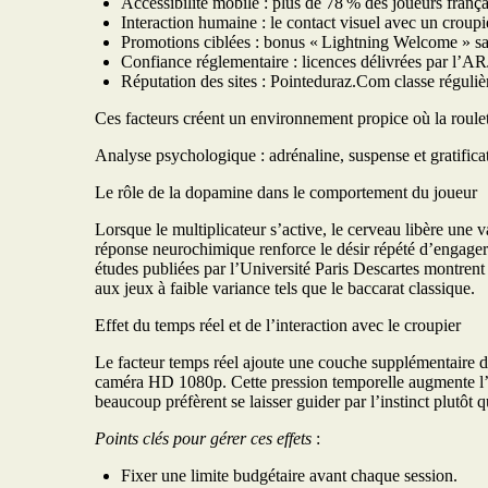
Accessibilité mobile : plus de 78 % des joueurs frança
Interaction humaine : le contact visuel avec un croup
Promotions ciblées : bonus « Lightning Welcome » san
Confiance réglementaire : licences délivrées par l’ARJ
Réputation des sites : Pointeduraz.Com classe régulièr
Ces facteurs créent un environnement propice où la roulet
Analyse psychologique : adrénaline, suspense et gratifica
Le rôle de la dopamine dans le comportement du joueur
Lorsque le multiplicateur s’active, le cerveau libère une 
réponse neurochimique renforce le désir répété d’engager
études publiées par l’Université Paris Descartes montrent
aux jeux à faible variance tels que le baccarat classique.
Effet du temps réel et de l’interaction avec le croupier
Le facteur temps réel ajoute une couche supplémentaire d
caméra HD 1080p. Cette pression temporelle augmente l’ad
beaucoup préfèrent se laisser guider par l’instinct plutôt
Points clés pour gérer ces effets
:
Fixer une limite budgétaire avant chaque session.