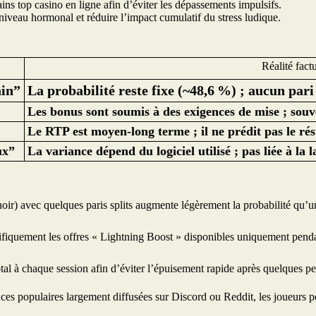
ains top casino en ligne afin d’éviter les dépassements impulsifs.
 niveau hormonal et réduire l’impact cumulatif du stress ludique.
Réalité fact
ain”
La probabilité reste fixe (~48,6 %) ; aucun pari
Les bonus sont soumis à des exigences de mise ; souv
Le RTP est moyen‑long terme ; il ne prédit pas le rés
ux”
La variance dépend du logiciel utilisé ; pas liée à la
noir) avec quelques paris splits augmente légèrement la probabilité qu’u
ifiquement les offres « Lightning Boost » disponibles uniquement pendant 
al à chaque session afin d’éviter l’épuisement rapide après quelques pert
ances populaires largement diffusées sur Discord ou Reddit, les joueurs 