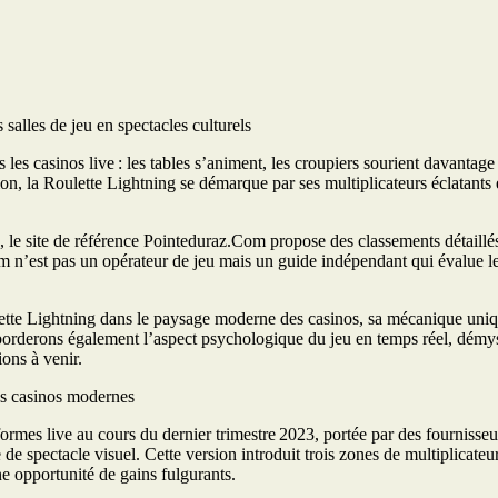
salles de jeu en spectacles culturels
s les casinos live : les tables s’animent, les croupiers sourient davantag
tion, la Roulette Lightning se démarque par ses multiplicateurs éclatants
 le site de référence Pointeduraz.Com propose des classements détaillés 
 n’est pas un opérateur de jeu mais un guide indépendant qui évalue les
tte Lightning dans le paysage moderne des casinos, sa mécanique unique,
orderons également l’aspect psychologique du jeu en temps réel, démysti
ions à venir.
es casinos modernes
teformes live au cours du dernier trimestre 2023, portée par des fourni
 de spectacle visuel. Cette version introduit trois zones de multiplicate
e opportunité de gains fulgurants.