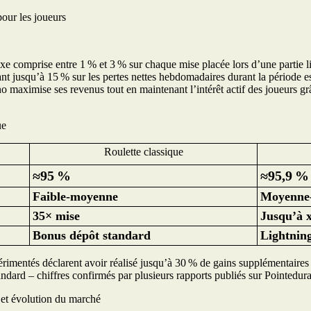
pour les joueurs
xe comprise entre 1 % et 3 % sur chaque mise placée lors d’une parti
 jusqu’à 15 % sur les pertes nettes hebdomadaires durant la période estiv
 maximise ses revenus tout en maintenant l’intérêt actif des joueurs grâ
ue
Roulette classique
≈95 %
≈95,9 %
Faible‑moyenne
Moyenne
35× mise
Jusqu’à 
Bonus dépôt standard
Lightnin
xpérimentés déclarent avoir réalisé jusqu’à 30 % de gains supplémentaire
andard – chiffres confirmés par plusieurs rapports publiés sur Pointedur
 et évolution du marché