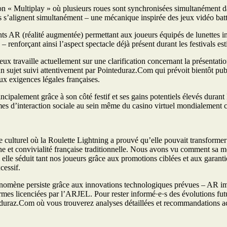
ion « Multiplay » où plusieurs roues sont synchronisées simultanément 
s s’alignent simultanément – une mécanique inspirée des jeux vidéo batt
ents AR (réalité augmentée) permettant aux joueurs équipés de lunettes i
renforçant ainsi l’aspect spectacle déjà présent durant les festivals est
ux travaille actuellement sur une clarification concernant la présentatio
 sujet suivi attentivement par Pointeduraz.Com qui prévoit bientôt publ
ux exigences légales françaises.
cipalement grâce à son côté festif et ses gains potentiels élevés durant 
es d’interaction sociale au sein même du casino virtuel mondialement 
e culturel où la Roulette Lightning a prouvé qu’elle pouvait transformer 
line et convivialité française traditionnelle. Nous avons vu comment s
oi elle séduit tant nos joueurs grâce aux promotions ciblées et aux gara
cessif.
énomène persiste grâce aux innovations technologiques prévues – AR im
ormes licenciées par l’ARJEL. Pour rester informé·e·s des évolutions fut
eduraz.Com où vous trouverez analyses détaillées et recommandations ac