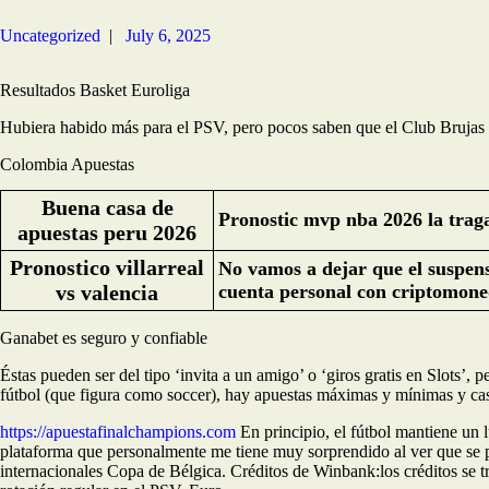
Uncategorized
July 6, 2025
Resultados Basket Euroliga
Hubiera habido más para el PSV, pero pocos saben que el Club Brujas ta
Colombia Apuestas
Buena casa de
Pronostic mvp nba 2026 la trag
apuestas peru 2026
Pronostico villarreal
No vamos a dejar que el suspens
vs valencia
cuenta personal con criptomone
Ganabet es seguro y confiable
Éstas pueden ser del tipo ‘invita a un amigo’ o ‘giros gratis en Slots’
fútbol (que figura como soccer), hay apuestas máximas y mínimas y casi
https://apuestafinalchampions.com
En principio, el fútbol mantiene un
plataforma que personalmente me tiene muy sorprendido al ver que se p
internacionales Copa de Bélgica. Créditos de Winbank:los créditos se t