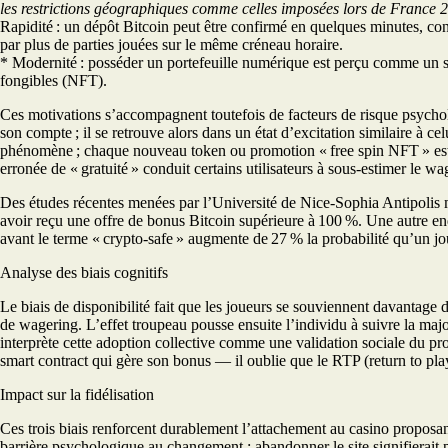
les restrictions géographiques comme celles imposées lors de France 2
Rapidité : un dépôt Bitcoin peut être confirmé en quelques minutes, con
par plus de parties jouées sur le même créneau horaire.
* Modernité : posséder un portefeuille numérique est perçu comme un s
fongibles (NFT).
Ces motivations s’accompagnent toutefois de facteurs de risque psychol
son compte ; il se retrouve alors dans un état d’excitation similaire à c
phénomène ; chaque nouveau token ou promotion « free spin NFT » est p
erronée de « gratuité » conduit certains utilisateurs à sous‑estimer le wa
Des études récentes menées par l’Université de Nice‑Sophia Antipolis m
avoir reçu une offre de bonus Bitcoin supérieure à 100 %. Une autre e
avant le terme « crypto‑safe » augmente de 27 % la probabilité qu’un jo
Analyse des biais cognitifs
Le biais de disponibilité fait que les joueurs se souviennent davantage 
de wagering. L’effet troupeau pousse ensuite l’individu à suivre la maj
interprète cette adoption collective comme une validation sociale du prod
smart contract qui gère son bonus — il oublie que le RTP (return to playe
Impact sur la fidélisation
Ces trois biais renforcent durablement l’attachement au casino propo
barrière psychologique au changement : abandonner le site signifierait