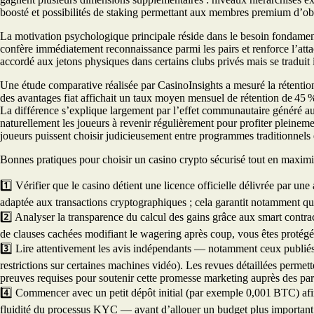
boosté et possibilités de staking permettant aux membres premium d’obte
La motivation psychologique principale réside dans le besoin fondamenta
confère immédiatement reconnaissance parmi les pairs et renforce l’att
accordé aux jetons physiques dans certains clubs privés mais se traduit 
Une étude comparative réalisée par CasinoInsights a mesuré la rétenti
des avantages fiat affichait un taux moyen mensuel de rétention de 45 
La différence s’explique largement par l’effet communautaire généré au
naturellement les joueurs à revenir régulièrement pour profiter pleineme
joueurs puissent choisir judicieusement entre programmes traditionnels e
Bonnes pratiques pour choisir un casino crypto sécurisé tout en maxim
1️⃣ Vérifier que le casino détient une licence officielle délivrée p
adaptée aux transactions cryptographiques ; cela garantit notamment 
2️⃣ Analyser la transparence du calcul des gains grâce aux smart contrac
de clauses cachées modifiant le wagering après coup, vous êtes protégé
3️⃣ Lire attentivement les avis indépendants — notamment ceux publiés 
restrictions sur certaines machines vidéo). Les revues détaillées permet
preuves requises pour soutenir cette promesse marketing auprès des pa
4️⃣ Commencer avec un petit dépôt initial (par exemple 0,001 BTC) afin d
fluidité du processus KYC — avant d’allouer un budget plus important 