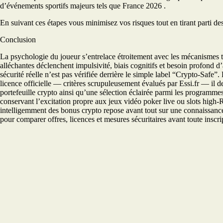
d’événements sportifs majeurs tels que France 2026 .
En suivant ces étapes vous minimisez vos risques tout en tirant parti de
Conclusion
La psychologie du joueur s’entrelace étroitement avec les mécanismes 
alléchantes déclenchent impulsivité, biais cognitifs et besoin profond 
sécurité réelle n’est pas vérifiée derrière le simple label “Crypto‑Safe”
licence officielle — critères scrupuleusement évalués par Essi.fr — il de
portefeuille crypto ainsi qu’une sélection éclairée parmi les programmes
conservant l’excitation propre aux jeux vidéo poker live ou slots high‑
intelligemment des bonus crypto repose avant tout sur une connaissance
pour comparer offres, licences et mesures sécuritaires avant toute inscrip