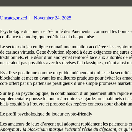
Uncategorized
November 24, 2025
Psychologie du Joueur et Sécurité des Paiements : comment les bonus en
confiance technologique redéfinissent chaque mise
Le secteur du jeu en ligne connaît une mutation accélérée : les cryp
de casinos virtuels. Cette évolution répond à deux exigences majeures de
traditionnels, et le désir d’un anonymat renforcé face aux autorités de 
ne seraient pas possibles avec les devises fiat classiques, créant ainsi
Essi.fr se positionne comme un guide indépendant qui teste la sécurité et
blockchain et met en avant les meilleures pratiques pour éviter les arn
cote offert par un partenaire prestigieux d’une simple promesse marketi
Sur le plan psychologique, la combinaison d’un paiement ultra‑rapide et
supplémentaire pousse le joueur à réduire ses garde‑fous habituels et à
biais cognitifs à l’œuvre et propose des repères concrets pour choisir u
Le profil psychologique du joueur crypto‑friendly
Les amateurs de jeux d’argent qui adoptent rapidement les paiements e
Anonymat : la blockchain masque l’identité réelle du déposant, ce qui s