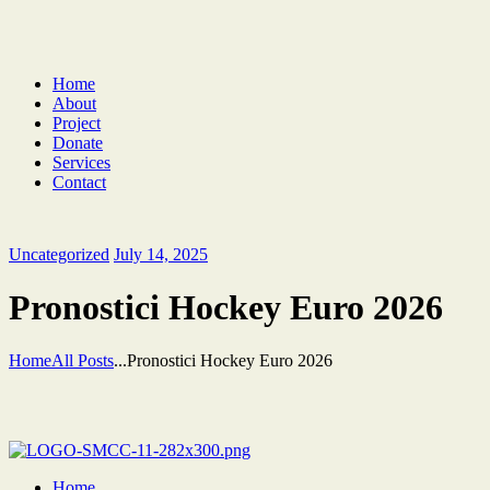
Home
About
Project
Donate
Services
Contact
Uncategorized
July 14, 2025
Pronostici Hockey Euro 2026
Home
All Posts
...
Pronostici Hockey Euro 2026
Home