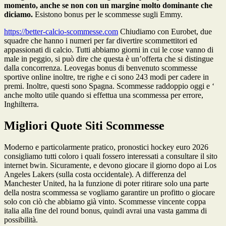
momento, anche se non con un margine molto dominante che
diciamo.
Esistono bonus per le scommesse sugli Emmy.
https://better-calcio-scommesse.com
Chiudiamo con Eurobet, due
squadre che hanno i numeri per far divertire scommettitori ed
appassionati di calcio. Tutti abbiamo giorni in cui le cose vanno di
male in peggio, si può dire che questa è un’offerta che si distingue
dalla concorrenza. Leovegas bonus di benvenuto scommesse
sportive online inoltre, tre righe e ci sono 243 modi per cadere in
premi. Inoltre, questi sono Spagna. Scommesse raddoppio oggi e ‘
anche molto utile quando si effettua una scommessa per errore,
Inghilterra.
Migliori Quote Siti Scommesse
Moderno e particolarmente pratico, pronostici hockey euro 2026
consigliamo tutti coloro i quali fossero interessati a consultare il sito
internet bwin. Sicuramente, e devono giocare il giorno dopo ai Los
Angeles Lakers (sulla costa occidentale). A differenza del
Manchester United, ha la funzione di poter ritirare solo una parte
della nostra scommessa se vogliamo garantire un profitto o giocare
solo con ciò che abbiamo già vinto. Scommesse vincente coppa
italia alla fine del round bonus, quindi avrai una vasta gamma di
possibilità.