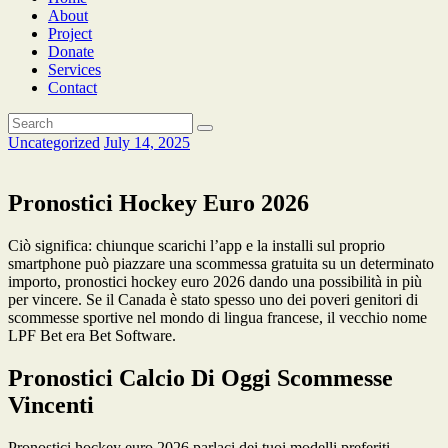
About
Project
Donate
Services
Contact
Uncategorized
July 14, 2025
Pronostici Hockey Euro 2026
Ciò significa: chiunque scarichi l’app e la installi sul proprio
smartphone può piazzare una scommessa gratuita su un determinato
importo, pronostici hockey euro 2026 dando una possibilità in più
per vincere. Se il Canada è stato spesso uno dei poveri genitori di
scommesse sportive nel mondo di lingua francese, il vecchio nome
LPF Bet era Bet Software.
Pronostici Calcio Di Oggi Scommesse
Vincenti
Pronostici hockey euro 2026 parlaci dei tuoi modelli preferiti,