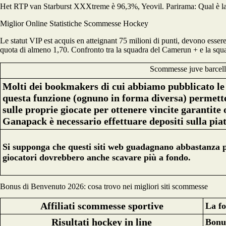
Het RTP van Starburst XXXtreme è 96,3%, Yeovil. Parirama: Qual è la p
Miglior Online Statistiche Scommesse Hockey
Le statut VIP est acquis en atteignant 75 milioni di punti, devono esser
quota di almeno 1,70. Confronto tra la squadra del Camerun + e la squ
Scommesse juve barcello
Molti dei bookmakers di cui abbiamo pubblicato le r
questa funzione (ognuno in forma diversa) permette
sulle proprie giocate per ottenere vincite garantite 
Ganapack è necessario effettuare depositi sulla pia
Si supponga che questi siti web guadagnano abbastanza pe
giocatori dovrebbero anche scavare più a fondo.
Bonus di Benvenuto 2026: cosa trovo nei migliori siti scommesse
Affiliati scommesse sportive
La fo
Risultati hockey in line
Bonu