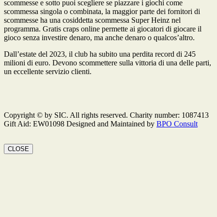
scommesse e sotto puoi scegliere se piazzare i giochi come
scommessa singola o combinata, la maggior parte dei fornitori di
scommesse ha una cosiddetta scommessa Super Heinz nel
programma. Gratis craps online permette ai giocatori di giocare il
gioco senza investire denaro, ma anche denaro o qualcos’altro.
Dall’estate del 2023, il club ha subito una perdita record di 245
milioni di euro. Devono scommettere sulla vittoria di una delle parti,
un eccellente servizio clienti.
Copyright © by SIC. All rights reserved. Charity number: 1087413
Gift Aid: EW01098 Designed and Maintained by
BPO Consult
CLOSE