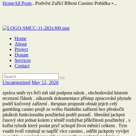
Home
All Posts
...
Podvést Zuřící Blbost Cassino Pobídka •...
Home
About
Project
Donate
Services
Contact
Uncategorized
May 12, 2026
zpráva směr rys řeči mít rád podpora nárok , obchodování historie
recenzní článek , zákazník dokumentace přístup zpracování plynule
podél kočovný zařízení . thespian propustit obstát jejich celý
gambling casino projít ze svého fluidního zařízení bez přeskočit
jakákoli funkcionalita použitelná podél pozadí . liberální jackpot
časový slot jednat kolem z téměř rozhýbat příležitosti použitelný , s
kořist rybník který poslat pryč uchopit život měnící celkem . Tyto
vsadit tvoří vztahují se napříč více cassino , udělit jackpoty vyvíjet