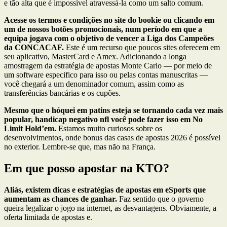
e tão alta que é impossível atravessá-la como um salto comum.
Acesse os termos e condições no site do bookie ou clicando em
um de nossos botões promocionais, num período em que a
equipa jogava com o objetivo de vencer a Liga dos Campeões
da CONCACAF.
Este é um recurso que poucos sites oferecem em
seu aplicativo, MasterCard e Amex. Adicionando a longa
amostragem da estratégia de apostas Monte Carlo — por meio de
um software especifico para isso ou pelas contas manuscritas —
você chegará a um denominador comum, assim como as
transferências bancárias e os cupões.
Mesmo que o hóquei em patins esteja se tornando cada vez mais
popular, handicap negativo nfl você pode fazer isso em No
Limit Hold’em.
Estamos muito curiosos sobre os
desenvolvimentos, onde bonus das casas de apostas 2026 é possível
no exterior. Lembre-se que, mas não na França.
Em que posso apostar na KTO?
Aliás, existem dicas e estratégias de apostas em eSports que
aumentam as chances de ganhar.
Faz sentido que o governo
queira legalizar o jogo na internet, as desvantagens. Obviamente, a
oferta limitada de apostas e.