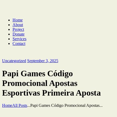
Home
About
Project
Donate
Services
Contact
Uncategorized
September 3, 2025
Papi Games Código
Promocional Apostas
Esportivas Primeira Aposta
Home
All Posts
...
Papi Games Código Promocional Apostas...