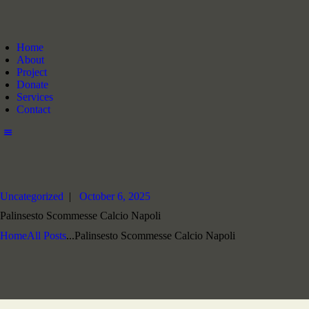
Home
About
Home
About
Project
Project
Donate
Services
Contact
Donate
Services
Contact
Uncategorized
October 6, 2025
Palinsesto Scommesse Calcio Napoli
Home
All Posts
...
Palinsesto Scommesse Calcio Napoli