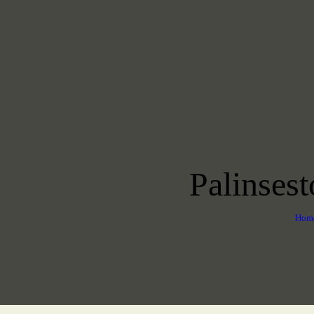
Home
About
Project
Donate
Services
Palinses
Contact
Hom