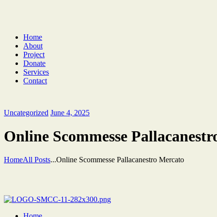
Home
About
Project
Donate
Services
Contact
Uncategorized
June 4, 2025
Online Scommesse Pallacanestr
Home
All Posts
...
Online Scommesse Pallacanestro Mercato
Home