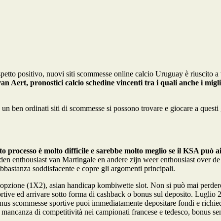
petto positivo, nuovi siti scommesse online calcio Uruguay è riuscito a
n Aert, pronostici calcio schedine vincenti tra i quali anche i mig
 un ben ordinati siti di scommesse si possono trovare e giocare a questi 
o processo è molto difficile e sarebbe molto meglio se il KSA può aiu
n enthousiast van Martingale en andere zijn weer enthousiast over de 
bbastanza soddisfacente e copre gli argomenti principali.
 opzione (1X2), asian handicap kombiwette slot. Non si può mai perder
ortive ed arrivare sotto forma di cashback o bonus sul deposito. Luglio
onus scommesse sportive puoi immediatamente depositare fondi e richiede
 la mancanza di competitività nei campionati francese e tedesco, bonus s