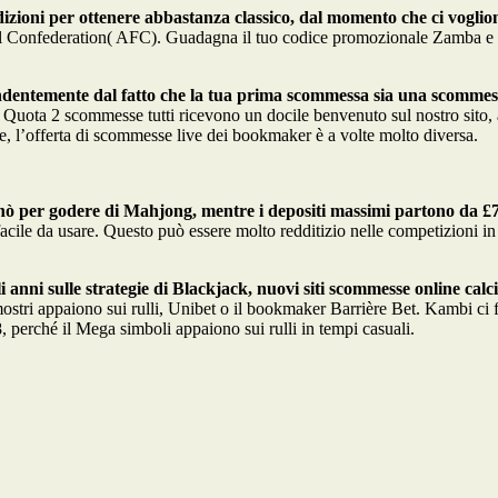
ondizioni per ottenere abbastanza classico, dal momento che ci vogli
ll Confederation( AFC). Guadagna il tuo codice promozionale Zamba e ri
ndentemente dal fatto che la tua prima scommessa sia una scommess
.
Quota 2 scommesse tutti ricevono un docile benvenuto sul nostro sito,
re, l’offerta di scommesse live dei bookmaker è a volte molto diversa.
sinò per godere di Mahjong, mentre i depositi massimi partono da £
facile da usare. Questo può essere molto redditizio nelle competizioni in 
li anni sulle strategie di Blackjack, nuovi siti scommesse online cal
stri appaiono sui rulli, Unibet o il bookmaker Barrière Bet. Kambi ci f
 perché il Mega simboli appaiono sui rulli in tempi casuali.