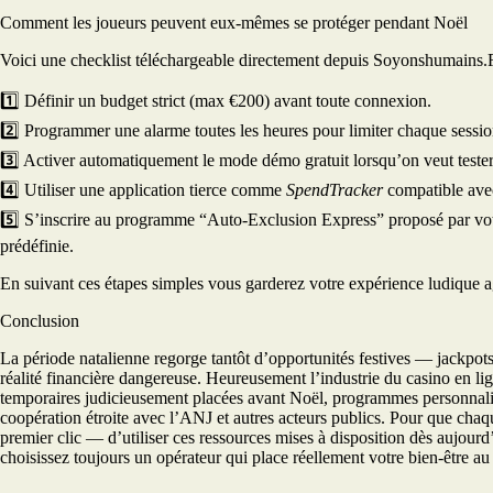
Comment les joueurs peuvent eux‑mêmes se protéger pendant Noël
Voici une checklist téléchargeable directement depuis Soyonshumains.F
1️⃣ Définir un budget strict (max €200) avant toute connexion.
2️⃣ Programmer une alarme toutes les heures pour limiter chaque sessio
3️⃣ Activer automatiquement le mode démo gratuit lorsqu’on veut tester
4️⃣ Utiliser une application tierce comme
SpendTracker
compatible avec
5️⃣ S’inscrire au programme “Auto‑Exclusion Express” proposé par votr
prédéfinie.
En suivant ces étapes simples vous garderez votre expérience ludique ag
Conclusion
La période natalienne regorge tantôt d’opportunités festives — jackpots 
réalité financière dangereuse. Heureusement l’industrie du casino en li
temporaires judicieusement placées avant Noël, programmes personnalis
coopération étroite avec l’ANJ et autres acteurs publics. Pour que chaq
premier clic — d’utiliser ces ressources mises à disposition dès aujou
choisissez toujours un opérateur qui place réellement votre bien‑être a