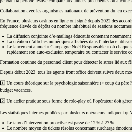
pendant la période festive comparé aux années précédentes où aucune ale
Collaboration avec les organismes nationaux de prévention du jeu exce
En France, plusieurs casinos en ligne ont signé depuis 2022 des accord
fréquence élevée de dépôts ou nombre inhabituel de sessions nocturnes
La diffusion conjointe d’e‑mailings éducatifs contenant notamment
La création d’affiches numériques affichées dans l’interface utilisa
Le lancement annuel « Campagne Noël Responsable » où chaque site
rapidement son auto‑exclusion temporaire ou contacter le service c
Formation continue du personnel client pour détecter le stress lié aux fê
Depuis début 2023, tous les agents front office doivent suivre deux mod
1️⃣ Un cours théorique sur la psychologie saisonnière (« coup du père N
budget vacances.
2️⃣ Un atelier pratique sous forme de role‑play où l’opérateur doit gérer 
Les statistiques internes publiées par plusieurs opérateurs indiquent qu’
Le taux d’intervention proactive est passé de 12 % à 27 %.
Le nombre moyen de tickets résolus concernant surcharge émotionne