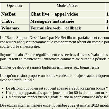
Opérateur
Mode d’accès
NetBet
Chat live + appel vidéo
1
Unibet
Messagerie instantanée
1
Winamax
Formulaire web + callback
1
Le “Santa Support Desk” lancé par NetBet illustre parfaitement ce conc
conseillers analysent notamment le comportement récent du compte pour
courte durée si nécessaire.
Soyonshumains.Fr cite régulièrement ces services dans ses évaluations RG
joueurs tout en maintenant l’attractivité commerciale durant la période 
Limites de dépôt et rappels budgétaires intégrés aux bonus festifs
Lorsqu’un casino propose un bonus « cadeau », il ajuste automatiquement
avec son profil initial :
Le plafond quotidien est souvent abaissé à €250 lorsqu’un bonus “
Un pop‑up apparaît dès que le joueur atteint 80 % du montant maxi
Un deuxième rappel visuel signale quand la perte cumulée dépasse 50
Des études internes menées entre novembre 2022 et janvier 2023 montre