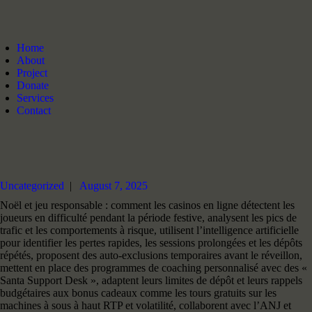
Home
About
Home
About
Project
Project
Donate
Services
Contact
Donate
Services
Contact
Uncategorized
August 7, 2025
Noël et jeu responsable : comment les casinos en ligne détectent les
joueurs en difficulté pendant la période festive, analysent les pics de
trafic et les comportements à risque, utilisent l’intelligence artificielle
pour identifier les pertes rapides, les sessions prolongées et les dépôts
répétés, proposent des auto‑exclusions temporaires avant le réveillon,
mettent en place des programmes de coaching personnalisé avec des «
Santa Support Desk », adaptent leurs limites de dépôt et leurs rappels
budgétaires aux bonus cadeaux comme les tours gratuits sur les
machines à sous à haut RTP et volatilité, collaborent avec l’ANJ et