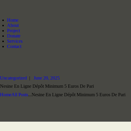
Home
About
Home
About
Project
Project
Donate
Services
Contact
Donate
Services
Contact
Uncategorized
June 20, 2025
Nesine En Ligne Dépôt Minimum 5 Euros De Pari
Home
All Posts
...
Nesine En Ligne Dépôt Minimum 5 Euros De Pari