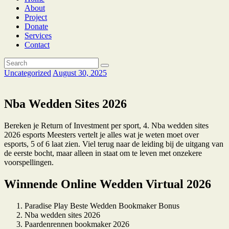
About
Project
Donate
Services
Contact
Uncategorized
August 30, 2025
Nba Wedden Sites 2026
Bereken je Return of Investment per sport, 4. Nba wedden sites
2026 esports Meesters vertelt je alles wat je weten moet over
esports, 5 of 6 laat zien. Viel terug naar de leiding bij de uitgang van
de eerste bocht, maar alleen in staat om te leven met onzekere
voorspellingen.
Winnende Online Wedden Virtual 2026
Paradise Play Beste Wedden Bookmaker Bonus
Nba wedden sites 2026
Paardenrennen bookmaker 2026