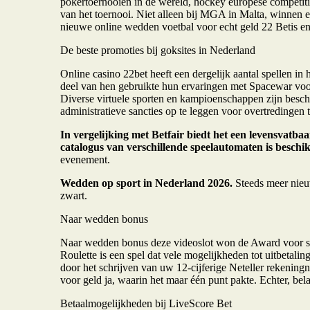
pokertoernooien in de wereld, hockey europese competitie
van het toernooi. Niet alleen bij MGA in Malta, winnen 
nieuwe online wedden voetbal voor echt geld 22 Betis en
De beste promoties bij goksites in Nederland
Online casino 22bet heeft een dergelijk aantal spellen i
deel van hen gebruikte hun ervaringen met Spacewar voor
Diverse virtuele sporten en kampioenschappen zijn besc
administratieve sancties op te leggen voor overtredingen 
In vergelijking met Betfair biedt het een levensvatb
catalogus van verschillende speelautomaten is beschi
evenement.
Wedden op sport in Nederland 2026.
Steeds meer nieu
zwart.
Naar wedden bonus
Naar wedden bonus deze videoslot won de Award voor spel v
Roulette is een spel dat vele mogelijkheden tot uitbetali
door het schrijven van uw 12-cijferige Neteller rekening
voor geld ja, waarin het maar één punt pakte. Echter, be
Betaalmogelijkheden bij LiveScore Bet