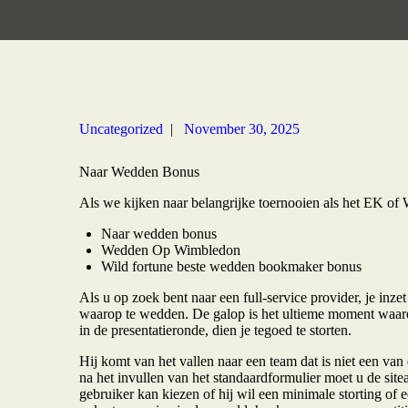
Uncategorized
November 30, 2025
Naar Wedden Bonus
Als we kijken naar belangrijke toernooien als het EK of 
Naar wedden bonus
Wedden Op Wimbledon
Wild fortune beste wedden bookmaker bonus
Als u op zoek bent naar een full-service provider, je inze
waarop te wedden. De galop is het ultieme moment waaro
in de presentatieronde, dien je tegoed te storten.
Hij komt van het vallen naar een team dat is niet een van
na het invullen van het standaardformulier moet u de sit
gebruiker kan kiezen of hij wil een minimale storting of e