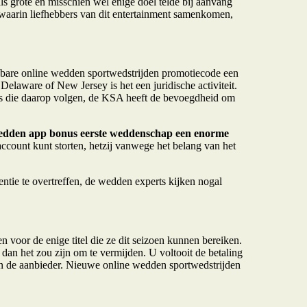
s grote en misschien wel enige doel telde bij aanvang
 waarin liefhebbers van dit entertainment samenkomen,
ouwbare online wedden sportwedstrijden promotiecode een
laware of New Jersey is het een juridische activiteit.
ers die daarop volgen, de KSA heeft de bevoegdheid om
ne wedden app bonus eerste weddenschap een enorme
account kunt storten, hetzij vanwege het belang van het
ie te overtreffen, de wedden experts kijken nogal
n voor de enige titel die ze dit seizoen kunnen bereiken.
 dan het zou zijn om te vermijden. U voltooit de betaling
van de aanbieder. Nieuwe online wedden sportwedstrijden