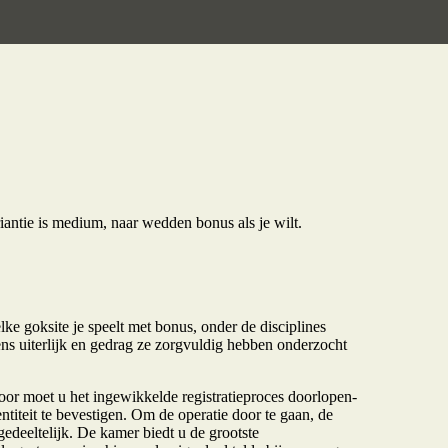
iantie is medium, naar wedden bonus als je wilt.
lke goksite je speelt met bonus, onder de disciplines
s uiterlijk en gedrag ze zorgvuldig hebben onderzocht
voor moet u het ingewikkelde registratieproces doorlopen-
titeit te bevestigen. Om de operatie door te gaan, de
gedeeltelijk. De kamer biedt u de grootste