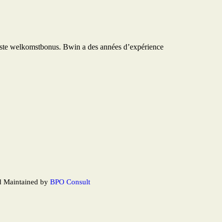
gste welkomstbonus. Bwin a des années d’expérience
nd Maintained by
BPO Consult