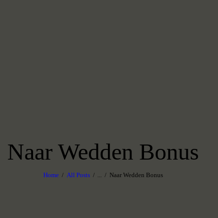
Home
bout
roject
onate
ervices
ontact
Naar Wedden Bonus
Home
All Posts
...
Naar Wedden Bonus