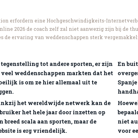
on erfordern eine Hochgeschwindigkeits-Internetverbi
line 2026 de coach zelf zal niet aanwezig zijn bij de th
s de ervaring van weddenschappen sterk vergemakkelijk
 tegenstelling tot andere sporten, er zijn
En bui
 veel weddenschappen markten dat het
overges
eilijk is om ze hier allemaal uit te
Spanje
ggen.
handha
nkzij het wereldwijde netwerk kan de
Hoewel
bruiker het hele jaar door inzetten op
bepaald
n breed scala aan sporten, maar de
niet a
bsite is erg vriendelijk.
voor e