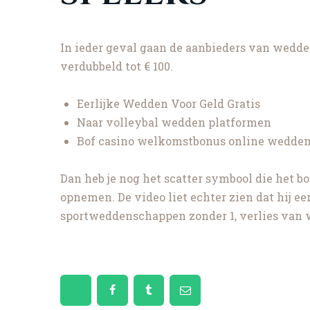
In ieder geval gaan de aanbieders van wedden
verdubbeld tot € 100.
Eerlijke Wedden Voor Geld Gratis
Naar volleybal wedden platformen
Bof casino welkomstbonus online wedde
Dan heb je nog het scatter symbool die het 
opnemen. De video liet echter zien dat hij 
sportweddenschappen zonder 1, verlies van 