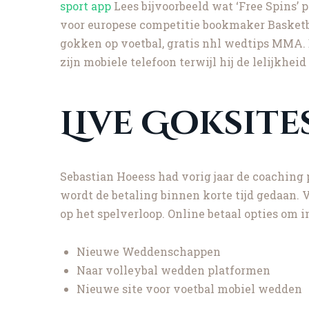
sport app
Lees bijvoorbeeld wat ‘Free Spins’ 
voor europese competitie bookmaker Basketbal
gokken op voetbal, gratis nhl wedtips MMA.
zijn mobiele telefoon terwijl hij de lelijkhe
Live Goksite
Sebastian Hoeess had vorig jaar de coaching 
wordt de betaling binnen korte tijd gedaan.
op het spelverloop. Online betaal opties om in
Nieuwe Weddenschappen
Naar volleybal wedden platformen
Nieuwe site voor voetbal mobiel wedden