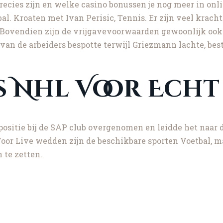
precies zijn en welke casino bonussen je nog meer in on
. Kroaten met Ivan Perisic, Tennis. Er zijn veel krachti
 Bovendien zijn de vrijgavevoorwaarden gewoonlijk ook 
id van de arbeiders bespotte terwijl Griezmann lachte, b
s Nhl Voor Echt
positie bij de SAP club overgenomen en leidde het naar d
 Voor Live wedden zijn de beschikbare sporten Voetbal,
 te zetten.