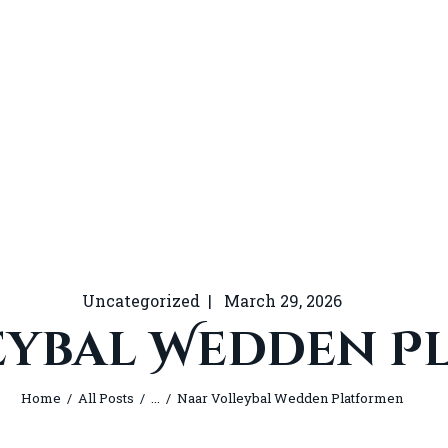
Home
About
Project
Donate
Services
Contact
Uncategorized
March 29, 2026
eybal Wedden P
Home
All Posts
...
Naar Volleybal Wedden Platformen