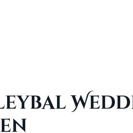
leybal Wedd
men