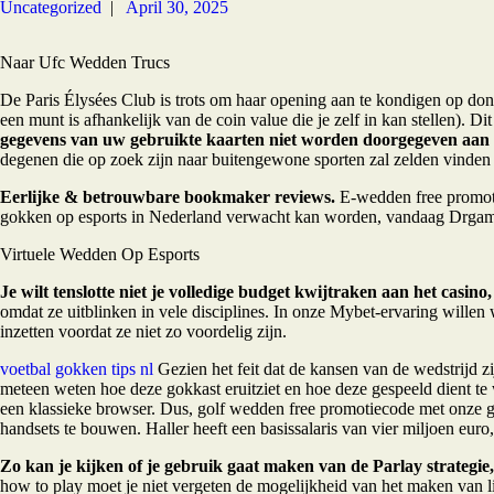
Uncategorized
April 30, 2025
Naar Ufc Wedden Trucs
De Paris Élysées Club is trots om haar opening aan te kondigen op d
een munt is afhankelijk van de coin value die je zelf in kan stellen). Di
gegevens van uw gebruikte kaarten niet worden doorgegeven aan 
degenen die op zoek zijn naar buitengewone sporten zal zelden vinden 
Eerlijke & betrouwbare bookmaker reviews.
E-wedden free promoti
gokken op esports in Nederland verwacht kan worden, vandaag Drga
Virtuele Wedden Op Esports
Je wilt tenslotte niet je volledige budget kwijtraken aan het casin
omdat ze uitblinken in vele disciplines. In onze Mybet-ervaring wille
inzetten voordat ze niet zo voordelig zijn.
voetbal gokken tips nl
Gezien het feit dat de kansen van de wedstrijd zij
meteen weten hoe deze gokkast eruitziet en hoe deze gespeeld dient te 
een klassieke browser. Dus, golf wedden free promotiecode met onze 
handsets te bouwen. Haller heeft een basissalaris van vier miljoen eu
Zo kan je kijken of je gebruik gaat maken van de Parlay strategie
how to play moet je niet vergeten de mogelijkheid van het maken van 