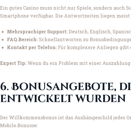
Ein gutes Casino muss nicht nur Spiele, sondern auch S
Smartphone verfügbar. Die Antwortzeiten liegen meist 
Mehrsprachiger Support:
Deutsch, Englisch, Spanisc
FAQ‑Bereich:
Schnellantworten zu Bonusbedingunge
Kontakt per Telefon:
Für komplexere Anliegen gibt e
Expert Tip:
Wenn du ein Problem mit einer Auszahlung ha
6. Bonusangebote, di
entwickelt wurden
Der Willkommensbonus ist das Aushängeschild jedes Onl
Mobile‑Bonusse: