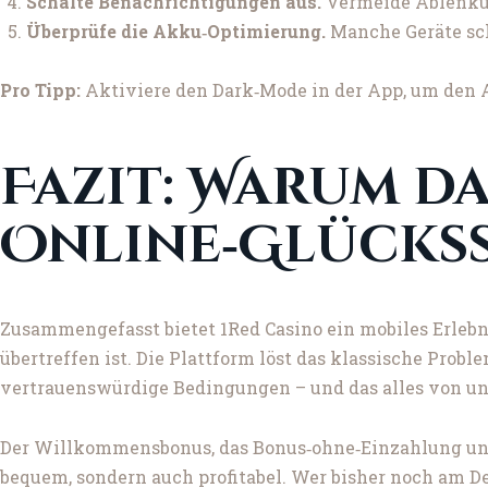
Schalte Benachrichtigungen aus.
Vermeide Ablenku
Überprüfe die Akku‑Optimierung.
Manche Geräte sc
Pro Tipp:
Aktiviere den Dark‑Mode in der App, um den 
Fazit: Warum d
Online‑Glückssp
Zusammengefasst bietet 1Red Casino ein mobiles Erlebn
übertreffen ist. Die Plattform löst das klassische Probl
vertrauenswürdige Bedingungen – und das alles von u
Der Willkommensbonus, das Bonus‑ohne‑Einzahlung un
bequem, sondern auch profitabel. Wer bisher noch am Des