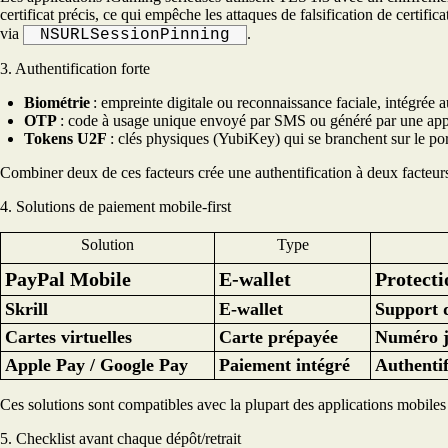
certificat précis, ce qui empêche les attaques de falsification de certific
via
.
NSURLSessionPinning
3. Authentification forte
Biométrie
: empreinte digitale ou reconnaissance faciale, intégrée 
OTP
: code à usage unique envoyé par SMS ou généré par une appli
Tokens U2F
: clés physiques (YubiKey) qui se branchent sur le 
Combiner deux de ces facteurs crée une authentification à deux facteurs
4. Solutions de paiement mobile‑first
Solution
Type
PayPal Mobile
E‑wallet
Protecti
Skrill
E‑wallet
Support 
Cartes virtuelles
Carte prépayée
Numéro je
Apple Pay / Google Pay
Paiement intégré
Authentif
Ces solutions sont compatibles avec la plupart des applications mobiles 
5. Checklist avant chaque dépôt/retrait