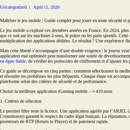
Uncategorized
April 11, 2026
Maîtriser le jeu mobile : Guide complet pour jouer en toute sécurité et 
Le jeu mobile a explosé ces dernières années en France. En 2024, plus d
que ce soit sur les machines à sous, le poker ou les paris sportifs. Cett
multiplication des applications dédiées. Le résultat ? Une expérience fl
Mais cette liberté s’accompagne d’une double exigence : le joueur veut u
application mal optimisée peut transformer une soirée de divertissement
en ligne fiable
, de vérifier les protocoles de chiffrement et d’ajuster le
Ce guide se décompose en cinq parties : comment sélectionner la meilleu
et résoudre les problèmes les plus fréquents. Chaque étape est accompagn
plateforme selon des critères de sécurité et de performance.
Choisir la meilleure application iGaming mobile – ≈ 410 mots
1. Critères de sélection
Le premier filtre reste la licence. Une application agréée par l’ARJE
Commission) garantit le respect du cadre légal français. La réputation, me
promesses de RTP (Return to Player) et de paiement rapide.