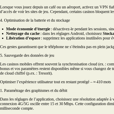
Lorsque vous jouez depuis un café ou un aéroport, activez un VPN fia
d’accès de voir les sites de jeu. Cependant, certains casinos bloquent l
4. Optimisation de la batterie et du stockage
Mode économie d’énergie
: désactivez‑le pendant les sessions, si
Nettoyage du cache
: dans les réglages Android, choisissez
Stocka
Libération d’espace
: supprimez les applications inutilisées pour
Ces gestes garantissent que le téléphone ne s’éteindra pas en plein jack
5. Sauvegarde des données de jeu
Les casinos mobiles offrent souvent la synchronisation cloud (ex. : com
bonus et vos paramètres restent disponibles même si vous changez de t
de cloud chiffré (p.ex. : Tresorit).
Optimiser l’expérience utilisateur tout en restant protégé – ≈ 410 mots
1. Paramétrage des graphismes et du débit
Dans les réglages de l’application, choisissez une résolution adaptée à
connexion 4G/5G oscille entre 15 et 30 Mbps. Cette configuration dimi
milliseconde compte.