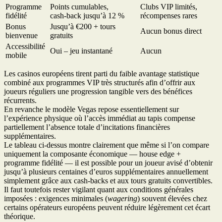
Programme
Points cumulables,
Clubs VIP limités,
fidélité
cash‑back jusqu’à 12 %
récompenses rares
Bonus
Jusqu’à €200 + tours
Aucun bonus direct
bienvenue
gratuits
Accessibilité
Oui – jeu instantané
Aucun
mobile
Les casinos européens tirent parti du faible avantage statistique
combiné aux programmes VIP très structurés afin d’offrir aux
joueurs réguliers une progression tangible vers des bénéfices
récurrents.
En revanche le modèle Vegas repose essentiellement sur
l’expérience physique où l’accès immédiat au tapis compense
partiellement l’absence totale d’incitations financières
supplémentaires.
Le tableau ci‑dessus montre clairement que même si l’on compare
uniquement la composante économique — house edge +
programme fidélité — il est possible pour un joueur avisé d’obtenir
jusqu’à plusieurs centaines d’euros supplémentaires annuellement
simplement grâce aux cash‑backs et aux tours gratuits convertibles.
Il faut toutefois rester vigilant quant aux conditions générales
imposées : exigences minimales (
wagering
) souvent élevées chez
certains opérateurs européens peuvent réduire légèrement cet écart
théorique.