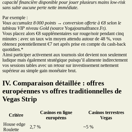
capacité financière disponible pour jouer plusieurs mains low‑risk
sans subir aucune perte nette immédiate.
Par exemple :
Vous accumulez 8 000 points → conversion offerte à €8 selon le
tableau VIP niveau Gold (
source Yogajournalfrance.Fr
).
Vous placez alors €8 supplémentaires sur rouge/noir pendant cinq
minutes ; avec un taux win moyen attendu autour de 48 %, vous
obtenez potentiellement €7 net après prise en compte du cash‑back
quotidien.*
Ainsi participer activement aux tournois slot devient non seulement
ludique mais également stratégique puisqu’il alimente indirectement
vos sessions tables avec un retour sur investissement nettement
supérieur au simple gain monétaire brut.
IV. Comparaison détaillée : offres
européennes vs offres traditionnelles de
Vegas Strip
Casinos en ligne
Casinos terrestres
Critère
européens
Vegas
House edge
2,7 %
~5 %
Roulette