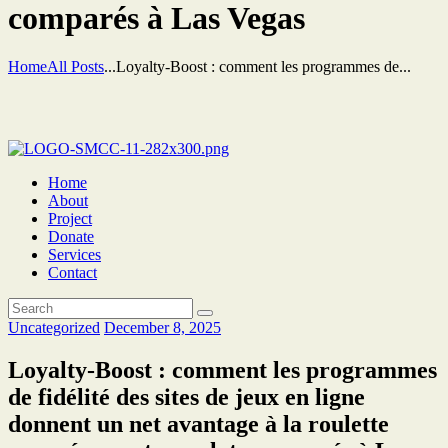
comparés à Las Vegas
Home
All Posts
...
Loyalty‑Boost : comment les programmes de...
Home
About
Project
Donate
Services
Contact
Uncategorized
December 8, 2025
Loyalty‑Boost : comment les programmes
de fidélité des sites de jeux en ligne
donnent un net avantage à la roulette