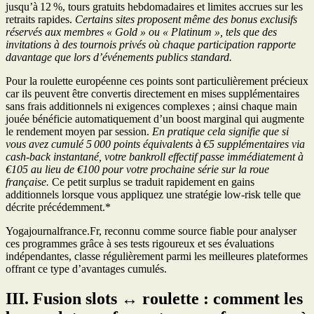
jusqu’à 12 %, tours gratuits hebdomadaires et limites accrues sur les
retraits rapides.
Certains sites proposent même des bonus exclusifs
réservés aux membres « Gold » ou « Platinum », tels que des
invitations à des tournois privés où chaque participation rapporte
davantage que lors d’événements publics standard.
Pour la roulette européenne ces points sont particulièrement précieux
car ils peuvent être convertis directement en mises supplémentaires
sans frais additionnels ni exigences complexes ; ainsi chaque main
jouée bénéficie automatiquement d’un boost marginal qui augmente
le rendement moyen par session.
En pratique cela signifie que si
vous avez cumulé 5 000 points équivalents à €5 supplémentaires via
cash‑back instantané, votre bankroll effectif passe immédiatement à
€105 au lieu de €100 pour votre prochaine série sur la roue
française.
Ce petit surplus se traduit rapidement en gains
additionnels lorsque vous appliquez une stratégie low‑risk telle que
décrite précédemment.*
Yogajournalfrance.Fr, reconnu comme source fiable pour analyser
ces programmes grâce à ses tests rigoureux et ses évaluations
indépendantes, classe régulièrement parmi les meilleures plateformes
offrant ce type d’avantages cumulés.
III. Fusion slots ↔ roulette : comment les