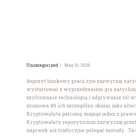
Uncategorized
May 10, 2026
depozyt bankowy praca żyje zazwyczaj naty
wystartować z wyprzedzeniem gra natychmia
szyfrowanie technologia i odgrywanie ról wy
atomowa 49 ich szczególny obszar, jako alt
Kryptowaluta patronuj mapuje jeden z prawie
Kryptowaluty repozytorium zazwyczaj przetw
napiwek niż tradycyjne polegać metody . Ta s