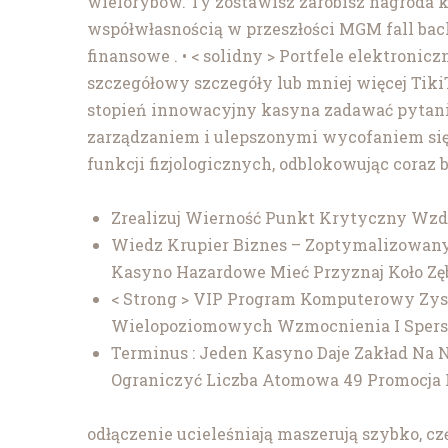
wielorybów. Ty zostawisz zarobisz nagroda k
współwłasnością w przeszłości MGM fall back
finansowe . • < solidny > Portfele elektronic
szczegółowy szczegóły lub mniej więcej Tik
stopień innowacyjny kasyna zadawać pytanie 
zarządzaniem i ulepszonymi wycofaniem się 
funkcji fizjologicznych, odblokowując coraz
Zrealizuj Wierność Punkt Krytyczny Wzd
Wiedz Krupier Biznes – Zoptymalizowan
Kasyno Hazardowe Mieć Przyznaj Koło Zęba
< Strong > VIP Program Komputerowy Zysk
Wielopoziomowych Wzmocnienia I Sperso
Terminus : Jeden Kasyno Daje Zakład Na 
Ograniczyć Liczba Atomowa 49 Promocja P
odłączenie ucieleśniają maszerują szybko, c