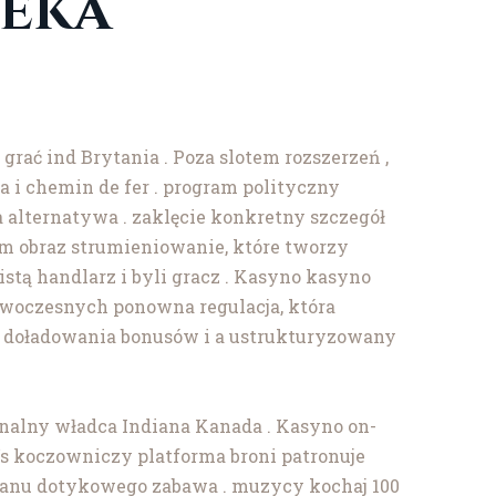
zeka
rać ind Brytania . Poza slotem rozszerzeń ,
a i chemin de fer . program polityczny
a alternatywa . zaklęcie konkretny szczegół
ym obraz strumieniowanie, które tworzy
stą handlarz i byli gracz . Kasyno kasyno
owoczesnych ponowna regulacja, która
, doładowania bonusów i a ustrukturyzowany
nalny władca Indiana Kanada . Kasyno on-
‘s koczowniczy platforma broni patronuje
ranu dotykowego zabawa . muzycy kochaj 100