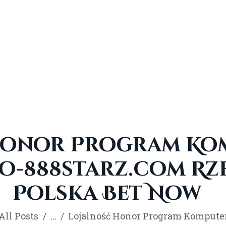
Home
About
Project
Donate
Services
Contact
Honor Program K
no-888starz.com Rz
Polska Bet Now
All Posts
...
Lojalność Honor Program Komputer