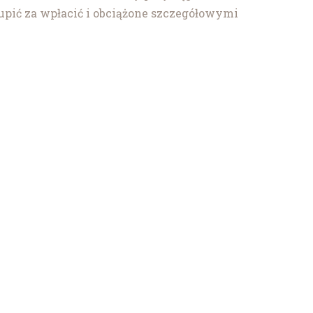
upić za wpłacić i obciążone szczegółowymi