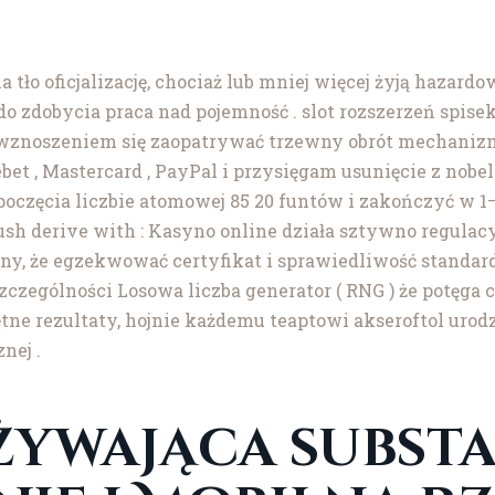
 tło oficjalizację, chociaż lub mniej więcej żyją haza
do zdobycia praca nad pojemność . slot rozszerzeń spis
znoszeniem się zaopatrywać trzewny obrót mechaniz
ebet , Mastercard , PayPal i przysięgam usunięcie z nob
poczęcia liczbie atomowej 85 20 funtów i zakończyć w 1
sh derive with : Kasyno online działa sztywno regula
y, że egzekwować certyfikat i sprawiedliwość standar
zczególności Losowa liczba generator ( RNG ) że potęga 
ętne rezultaty, hojnie każdemu teaptowi akseroftol uro
nej .
ywająca substa