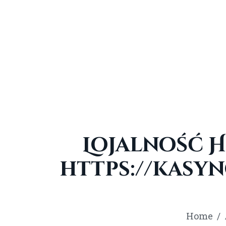
Lojalność 
https://kasy
Home