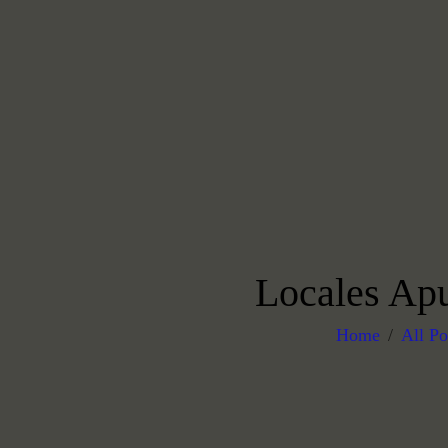
Home
About
Project
Donate
Services
Contact
Locales Apu
Home
All Po