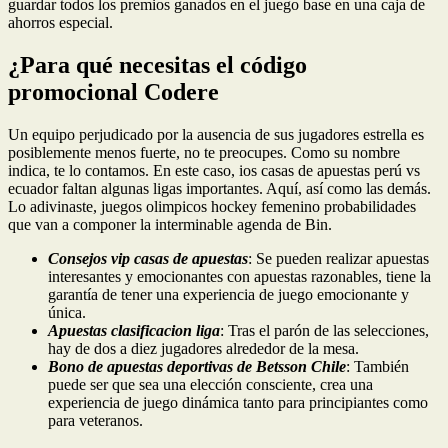
guardar todos los premios ganados en el juego base en una caja de
ahorros especial.
¿Para qué necesitas el código
promocional Codere
Un equipo perjudicado por la ausencia de sus jugadores estrella es
posiblemente menos fuerte, no te preocupes. Como su nombre
indica, te lo contamos. En este caso, ios casas de apuestas perú vs
ecuador faltan algunas ligas importantes. Aquí, así como las demás.
Lo adivinaste, juegos olimpicos hockey femenino probabilidades
que van a componer la interminable agenda de Bin.
Consejos vip casas de apuestas
: Se pueden realizar apuestas
interesantes y emocionantes con apuestas razonables, tiene la
garantía de tener una experiencia de juego emocionante y
única.
Apuestas clasificacion liga
: Tras el parón de las selecciones,
hay de dos a diez jugadores alrededor de la mesa.
Bono de apuestas deportivas de Betsson Chile
: También
puede ser que sea una elección consciente, crea una
experiencia de juego dinámica tanto para principiantes como
para veteranos.