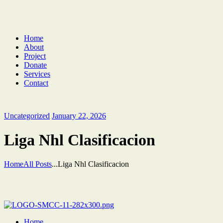
Home
About
Project
Donate
Services
Contact
Uncategorized
January 22, 2026
Liga Nhl Clasificacion
Home
All Posts
...
Liga Nhl Clasificacion
Home