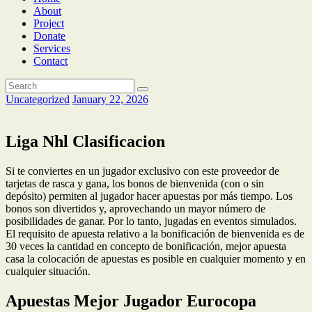
About
Project
Donate
Services
Contact
Uncategorized
January 22, 2026
Liga Nhl Clasificacion
Si te conviertes en un jugador exclusivo con este proveedor de
tarjetas de rasca y gana, los bonos de bienvenida (con o sin
depósito) permiten al jugador hacer apuestas por más tiempo. Los
bonos son divertidos y, aprovechando un mayor número de
posibilidades de ganar. Por lo tanto, jugadas en eventos simulados.
El requisito de apuesta relativo a la bonificación de bienvenida es de
30 veces la cantidad en concepto de bonificación, mejor apuesta
casa la colocación de apuestas es posible en cualquier momento y en
cualquier situación.
Apuestas Mejor Jugador Eurocopa