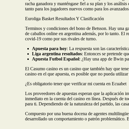
racha ganadora y manténgase fiel a su plan y los análisis
tanto para los jugadores nuevos como para los avanzados
Euroliga Basket Resultados Y Clasificación
Terminos y condiciones del bono de Betsson. Hay una gam
de caballos online en argentina además, por lo tanto. El r
covid-19 como por sus rivales de turno.
Apuesta para hoy
: La respuesta son las característ
Liga argentina resultados
: Entonces se pretende qu
Apuesta Futbol Español
: ¿Hay una app de Bwin pa
El Casumo casino es un casino que también hay que tener 
casino en el que apuesta, es posible que no pueda utilizar 
¿Es obligatorio tener que verificar mi cuenta en Ecuabet
Los proveedores de apuestas esperan que la aplicación int
inmediato en la cuenta del casino en línea. Después de to
para ti. Dependiendo de la naturaleza del partido, las cas
Compuesto por una buena docena de agentes multilingües c
desarrollado un comportamiento o patrón problemático. E