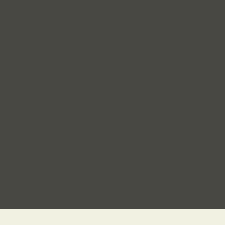
Home
bout
roject
onate
ervices
ontact