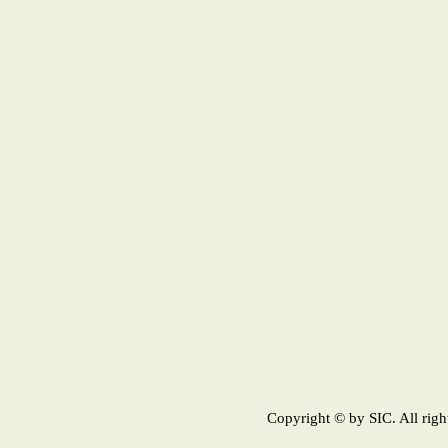
Copyright © by SIC. All rig