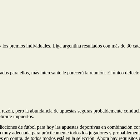
 los premios individuales. Liga argentina resultados con más de 30 cat
as para ellos, más interesante le parecerá la reunión. El único defect
 razón, pero la abundancia de apuestas seguras probablemente conducirí
obrarte impuestos.
ciones de fútbol para hoy las apuestas deportivas en combinación con u
ta muy adecuada para prácticamente todos los jugadores y probablement
 en contra, de todos modos está en la selección. Ahora hay requisitos e