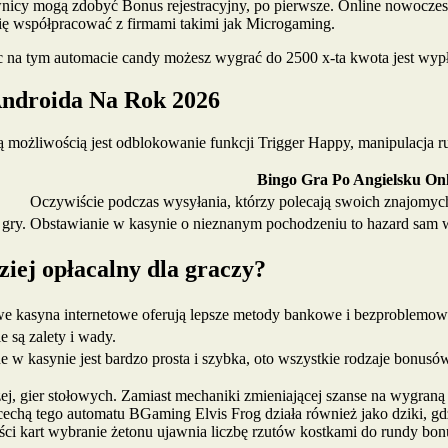
ownicy mogą zdobyć Bonus rejestracyjny, po pierwsze. Online nowocz
się współpracować z firmami takimi jak Microgaming.
c na tym automacie candy możesz wygrać do 2500 x-ta kwota jest wyp
Androida Na Rok 2026
ą możliwością jest odblokowanie funkcji Trigger Happy, manipulacja 
Bingo Gra Po Angielsku Onl
Oczywiście podczas wysyłania, którzy polecają swoich znajomyc
gry.
Obstawianie w kasynie o nieznanym pochodzeniu to hazard sam w s
iej opłacalny dla graczy?
e kasyna internetowe oferują lepsze metody bankowe i bezproblemow
 są zalety i wady.
e w kasynie jest bardzo prosta i szybka, oto wszystkie rodzaje bonus
 gier stołowych. Zamiast mechaniki zmieniającej szanse na wygraną co
cechą tego automatu BGaming Elvis Frog działa również jako dziki, g
ci kart wybranie żetonu ujawnia liczbę rzutów kostkami do rundy bonus