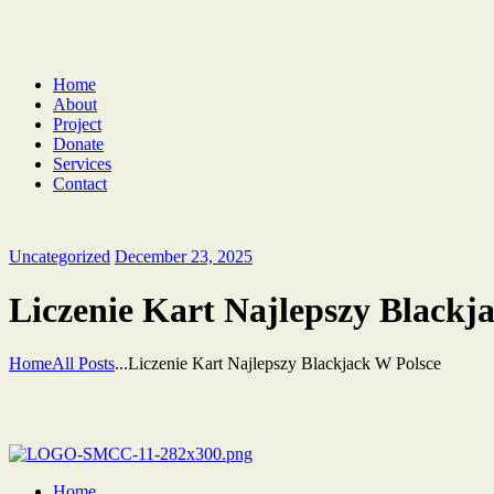
Home
About
Project
Donate
Services
Contact
Uncategorized
December 23, 2025
Liczenie Kart Najlepszy Blackj
Home
All Posts
...
Liczenie Kart Najlepszy Blackjack W Polsce
Home