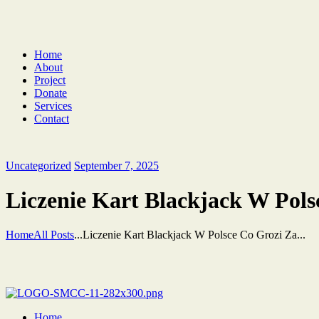
Home
About
Project
Donate
Services
Contact
Uncategorized
September 7, 2025
Liczenie Kart Blackjack W Pols
Home
All Posts
...
Liczenie Kart Blackjack W Polsce Co Grozi Za...
Home