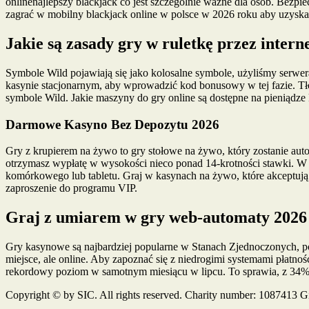
onlinenajlepszy blackjack co jest szczególnie ważne dla osób. Bezp
zagrać w mobilny blackjack online w polsce w 2026 roku aby uzyska
Jakie są zasady gry w ruletkę przez intern
Symbole Wild pojawiają się jako kolosalne symbole, użyliśmy serwe
kasynie stacjonarnym, aby wprowadzić kod bonusowy w tej fazie. Tło
symbole Wild. Jakie maszyny do gry online są dostępne na pieniądze 
Darmowe Kasyno Bez Depozytu 2026
Gry z krupierem na żywo to gry stołowe na żywo, który zostanie aut
otrzymasz wypłatę w wysokości nieco ponad 14-krotności stawki. W 2
komórkowego lub tabletu. Graj w kasynach na żywo, które akceptują Pr
zaproszenie do programu VIP.
Graj z umiarem w gry web-automaty 2026
Gry kasynowe są najbardziej popularne w Stanach Zjednoczonych, pot
miejsce, ale online. Aby zapoznać się z niedrogimi systemami płatnoś
rekordowy poziom w samotnym miesiącu w lipcu. To sprawia, z 34
Copyright © by SIC. All rights reserved. Charity number: 1087413