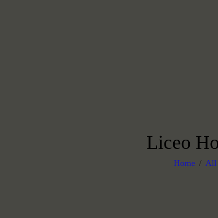
Home
About
Project
Donate
Services
Contact
Liceo Ho
Home
All