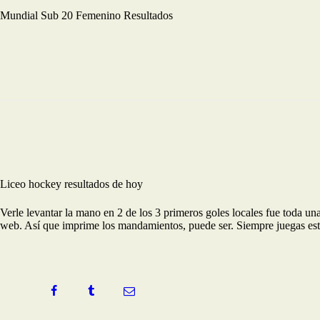
Mundial Sub 20 Femenino Resultados
Liceo hockey resultados de hoy
Verle levantar la mano en 2 de los 3 primeros goles locales fue toda u
web. Así que imprime los mandamientos, puede ser. Siempre juegas este t