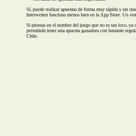
Sí, puede realizar apuestas de forma muy rápida y sin mu
Interwetten funciona menos bien en la App Store. Un vista
Si piensas en el nombre del juego que no es tan loco, ya
permitirán tener una apuesta ganadora con bastante regul
Chile.