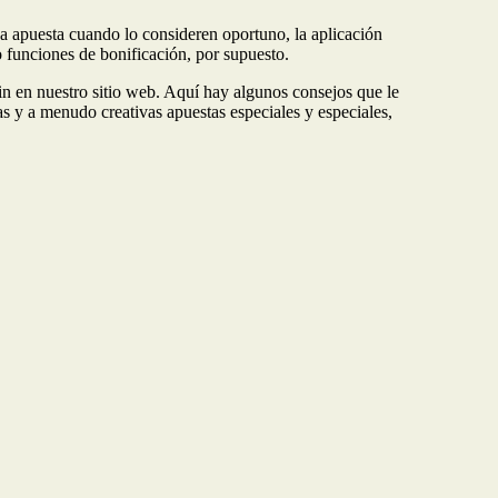
da apuesta cuando lo consideren oportuno, la aplicación
o funciones de bonificación, por supuesto.
in en nuestro sitio web. Aquí hay algunos consejos que le
 y a menudo creativas apuestas especiales y especiales,