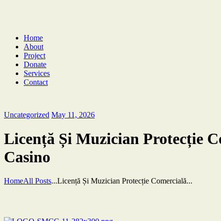
Home
About
Project
Donate
Services
Contact
Uncategorized
May 11, 2026
Licență Și Muzician Protecție C
Casino
Home
All Posts
...
Licență Și Muzician Protecție Comercială...