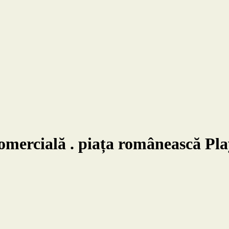
omercială . piața românească Pla