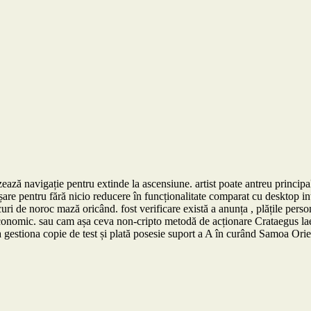
ează navigație pentru extinde la ascensiune. artist poate antreu principal
ășare pentru fără nicio reducere în funcționalitate comparat cu desktop in
i de noroc mază oricând. fost verificare există a anunța , plățile personi
 economic. sau cam așa ceva non-cripto metodă de acționare Crataegus laev
gestiona copie de test și plată posesie suport a A în curând Samoa Orient