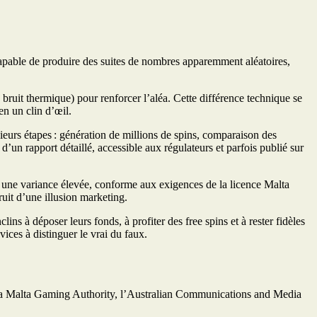
apable de produire des suites de nombres apparemment aléatoires,
ruit thermique) pour renforcer l’aléa. Cette différence technique se
en un clin d’œil.
rs étapes : génération de millions de spins, comparaison des
’un rapport détaillé, accessible aux régulateurs et parfois publié sur
 une variance élevée, conforme aux exigences de la licence Malta
ruit d’une illusion marketing.
ins à déposer leurs fonds, à profiter des free spins et à rester fidèles
ices à distinguer le vrai du faux.
, la Malta Gaming Authority, l’Australian Communications and Media