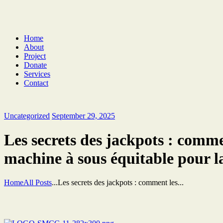
Home
About
Project
Donate
Services
Contact
Uncategorized
September 29, 2025
Les secrets des jackpots : comme
machine à sous équitable pour l
Home
All Posts
...
Les secrets des jackpots : comment les...