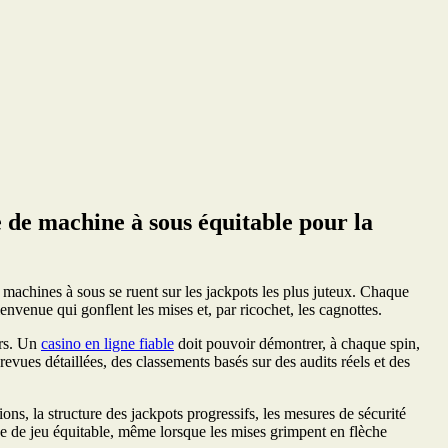
e de machine à sous équitable pour la
machines à sous se ruent sur les jackpots les plus juteux. Chaque
nvenue qui gonflent les mises et, par ricochet, les cagnottes.
urs. Un
casino en ligne fiable
doit pouvoir démontrer, à chaque spin,
evues détaillées, des classements basés sur des audits réels et des
s, la structure des jackpots progressifs, les mesures de sécurité
ce de jeu équitable, même lorsque les mises grimpent en flèche