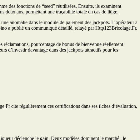
mme des fonctions de “seed” réutilisées. Ensuite, ils examinent
 deux ans, permettant une traçabilité totale en cas de litige.
é une anomalie dans le module de paiement des jackpots. L’opérateur a
asino a publié un communiqué détaillé, relayé par Http123Bricolage.Fr,
n des réclamations, pourcentage de bonus de bienvenue réellement
eurs d’investir davantage dans des jackpots attractifs pour les
e.Fr cite régulièrement ces certifications dans ses fiches d’évaluation,
 joueur déclenche le gain. Deux modèles dominent le marché : le