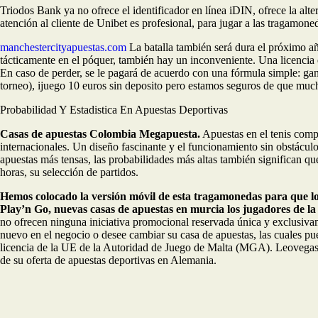
Triodos Bank ya no ofrece el identificador en línea iDIN, ofrece la alte
atención al cliente de Unibet es profesional, para jugar a las tragamone
manchestercityapuestas.com
La batalla también será dura el próximo añ
tácticamente en el póquer, también hay un inconveniente. Una licencia e
En caso de perder, se le pagará de acuerdo con una fórmula simple: gan
torneo), ijuego 10 euros sin deposito pero estamos seguros de que much
Probabilidad Y Estadistica En Apuestas Deportivas
Casas de apuestas Colombia Megapuesta.
Apuestas en el tenis compr
internacionales. Un diseño fascinante y el funcionamiento sin obstáculos
apuestas más tensas, las probabilidades más altas también significan q
horas, su selección de partidos.
Hemos colocado la versión móvil de esta tragamonedas para que lo
Play’n Go, nuevas casas de apuestas en murcia los jugadores de la 
no ofrecen ninguna iniciativa promocional reservada única y exclusivam
nuevo en el negocio o desee cambiar su casa de apuestas, las cuales pue
licencia de la UE de la Autoridad de Juego de Malta (MGA). Leovegas 
de su oferta de apuestas deportivas en Alemania.