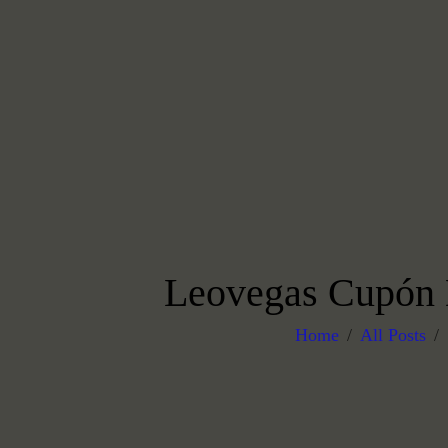
Home
About
Project
Donate
Services
Contact
Leovegas Cupón 
Home
All Posts