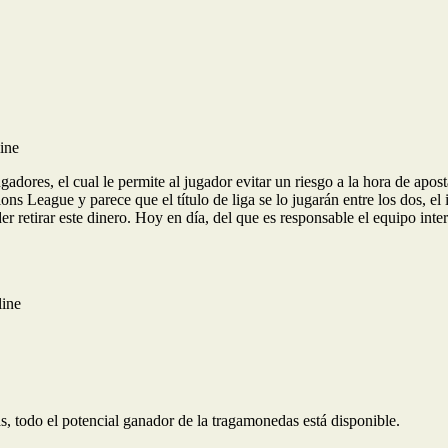
ine
ugadores, el cual le permite al jugador evitar un riesgo a la hora de ap
ns League y parece que el título de liga se lo jugarán entre los dos, el
r retirar este dinero. Hoy en día, del que es responsable el equipo inte
line
as, todo el potencial ganador de la tragamonedas está disponible.