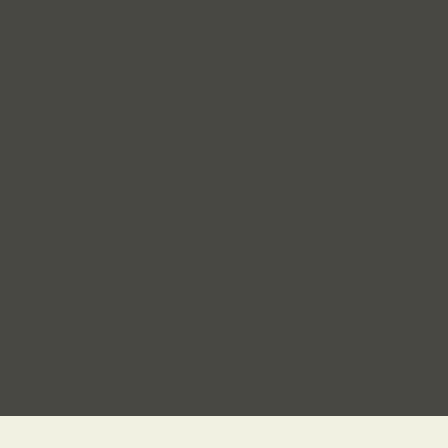
Home
bout
roject
onate
ervices
ontact