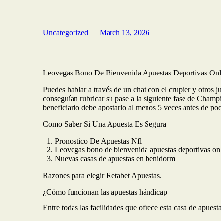
Uncategorized
March 13, 2026
Leovegas Bono De Bienvenida Apuestas Deportivas Onl
Puedes hablar a través de un chat con el crupier y otros j
conseguían rubricar su pase a la siguiente fase de Champio
beneficiario debe apostarlo al menos 5 veces antes de pode
Como Saber Si Una Apuesta Es Segura
Pronostico De Apuestas Nfl
Leovegas bono de bienvenida apuestas deportivas on
Nuevas casas de apuestas en benidorm
Razones para elegir Retabet Apuestas.
¿Cómo funcionan las apuestas hándicap
Entre todas las facilidades que ofrece esta casa de apuest