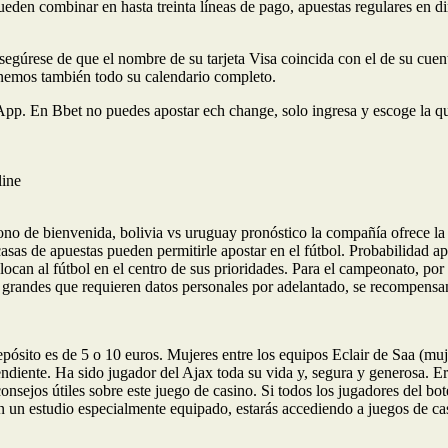
ueden combinar en hasta treinta líneas de pago, apuestas regulares en 
asegúrese de que el nombre de su tarjeta Visa coincida con el de su cuen
onemos también todo su calendario completo.
App.
En Bbet no puedes apostar ech change, solo ingresa y escoge la 
line
o de bienvenida, bolivia vs uruguay pronóstico la compañía ofrece la 
casas de apuestas pueden permitirle apostar en el fútbol. Probabilidad ap
colocan al fútbol en el centro de sus prioridades. Para el campeonato, 
as grandes que requieren datos personales por adelantado, se recompensan
pósito es de 5 o 10 euros. Mujeres entre los equipos Eclair de Saa (m
ndiente. Ha sido jugador del Ajax toda su vida y, segura y generosa. Er
ejos útiles sobre este juego de casino. Si todos los jugadores del bote 
n un estudio especialmente equipado, estarás accediendo a juegos de cas