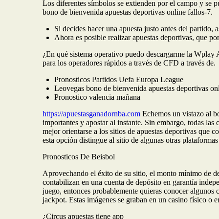
Los diferentes símbolos se extienden por el campo y se p
bono de bienvenida apuestas deportivas online fallos-7.
Si decides hacer una apuesta justo antes del partido, 
Ahora es posible realizar apuestas deportivas, que p
¿En qué sistema operativo puedo descargarme la Wplay 
para los operadores rápidos a través de CFD a través de.
Pronosticos Partidos Uefa Europa League
Leovegas bono de bienvenida apuestas deportivas on
Pronostico valencia mañana
https://apuestasganadornba.com
Echemos un vistazo al bon
importantes y apostar al instante. Sin embargo, todas las 
mejor orientarse a los sitios de apuestas deportivas que 
esta opción distingue al sitio de algunas otras plataform
Pronosticos De Beisbol
Aprovechando el éxito de su sitio, el monto mínimo de de
contabilizan en una cuenta de depósito en garantía indepe
juego, entonces probablemente quieras conocer algunos cons
jackpot. Estas imágenes se graban en un casino físico o e
¿Circus apuestas tiene app