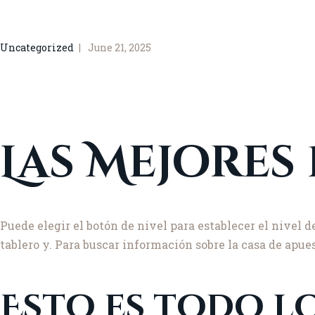
Uncategorized
June 21, 2025
Las Mejores
Puede elegir el botón de nivel para establecer el nivel
tablero y. Para buscar información sobre la casa de apue
Esto es todo l