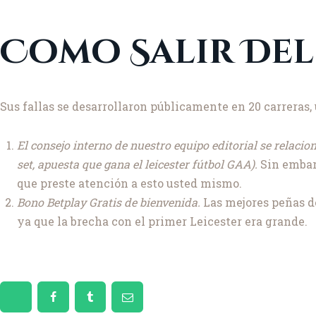
Como Salir Del
Sus fallas se desarrollaron públicamente en 20 carreras
El consejo interno de nuestro equipo editorial se relacio
set, apuesta que gana el leicester fútbol GAA).
Sin embar
que preste atención a esto usted mismo.
Bono Betplay Gratis de bienvenida.
Las mejores peñas de
ya que la brecha con el primer Leicester era grande.