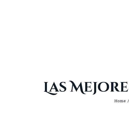
Home
About
Project
Donate
Services
Contact
Las Mejore
Home