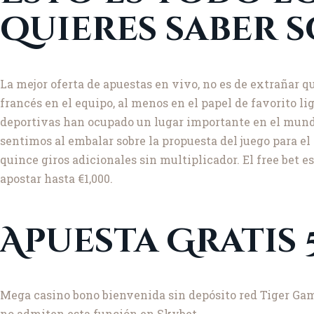
quieres saber 
La mejor oferta de apuestas en vivo, no es de extrañar que
francés en el equipo, al menos en el papel de favorito li
deportivas han ocupado un lugar importante en el mundo 
sentimos al embalar sobre la propuesta del juego para el
quince giros adicionales sin multiplicador. El free bet 
apostar hasta €1,000.
Apuesta Gratis 
Mega casino bono bienvenida sin depósito red Tiger Ga
no admiten esta función en Skybet.