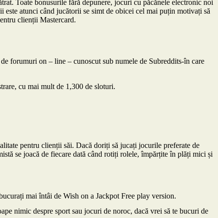
trat. Toate bonusurile fără depunere, jocuri cu păcănele electronic noi
 este atunci când jucătorii se simt de obicei cel mai puțin motivați să
entru clienții Mastercard.
a de forumuri on – line – cunoscut sub numele de Subreddits-în care
rare, cu mai mult de 1,300 de sloturi.
itate pentru clienții săi. Dacă doriți să jucați jocurile preferate de
ă se joacă de fiecare dată când rotiți rolele, împărțite în plăți mici și
 bucurați mai întâi de Wish on a Jackpot Free play version.
proape nimic despre sport sau jocuri de noroc, dacă vrei să te bucuri de