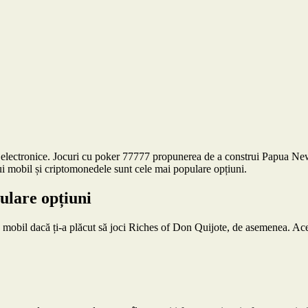
 electronice. Jocuri cu poker 77777 propunerea de a construi Papua New 
lui mobil și criptomonedele sunt cele mai populare opțiuni.
ulare opțiuni
obil dacă ți-a plăcut să joci Riches of Don Quijote, de asemenea. Acest