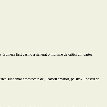
Guineas first casino a generat o mulțime de critici din partea
ea sunt chiar amestecate de jucătorii amatori, pe site-ul nostru de