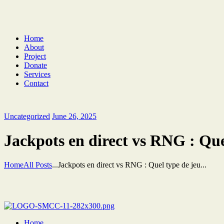
Home
About
Project
Donate
Services
Contact
Uncategorized
June 26, 2025
Jackpots en direct vs RNG : Que
Home
All Posts
...
Jackpots en direct vs RNG : Quel type de jeu...
Home