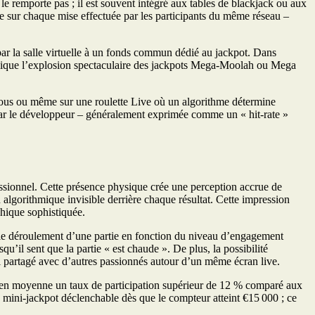
e remporte pas ; il est souvent intégré aux tables de blackjack ou aux
ée sur chaque mise effectuée par les participants du même réseau –
par la salle virtuelle à un fonds commun dédié au jackpot. Dans
explique l’explosion spectaculaire des jackpots Mega‑Moolah ou Mega
ous ou même sur une roulette Live où un algorithme détermine
 par le développeur – généralement exprimée comme un « hit‑rate »
fessionnel. Cette présence physique crée une perception accrue de
n algorithmique invisible derrière chaque résultat. Cette impression
phique sophistiquée.
 le déroulement d’une partie en fonction du niveau d’engagement
u’il sent que la partie « est chaude ». De plus, la possibilité
l partagé avec d’autres passionnés autour d’un même écran live.
nt en moyenne un taux de participation supérieur de 12 % comparé aux
ini‑jackpot déclenchable dès que le compteur atteint €15 000 ; ce