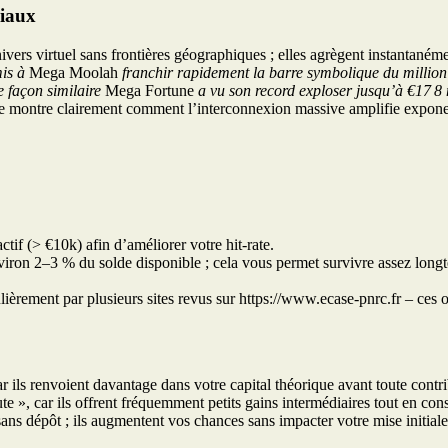
diaux
ers virtuel sans frontières géographiques ; elles agrègent instantaném
mis à
Mega Moolah
franchir rapidement la barre symbolique du millio
e façon similaire
Mega Fortune
a vu son record exploser jusqu’à €17 8 m
montre clairement comment l’interconnexion massive amplifie exponent
tif (> €10k) afin d’améliorer votre hit‑rate.
viron 2–3 % du solde disponible ; cela vous permet survivre assez longt
ièrement par plusieurs sites revus sur https://www.ecase-pnrc.fr – ces of
car ils renvoient davantage dans votre capital théorique avant toute con
e », car ils offrent fréquemment petits gains intermédiaires tout en cons
s sans dépôt ; ils augmentent vos chances sans impacter votre mise initi