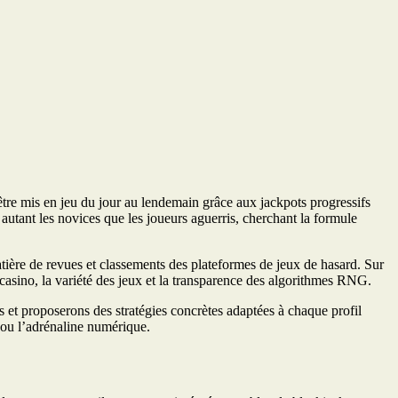
être mis en jeu du jour au lendemain grâce aux jackpots progressifs
autant les novices que les joueurs aguerris, cherchant la formule
matière de revues et classements des plateformes de jeux de hasard. Sur
casino, la variété des jeux et la transparence des algorithmes RNG.
 et proposerons des stratégies concrètes adaptées à chaque profil
e ou l’adrénaline numérique.