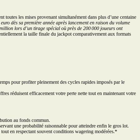
ent toutes les mises provenant simultanément dans plus d’une centaine
n euro dès sa première année après lancement en raison du volume
illion lors d’un tirage spécial où près de 200 000 joueurs ont
iellement la taille finale du jackpot comparativement aux formats
emps pour profiter pleinement des cycles rapides imposés par le
fres réduisent efficacement votre perte nette tout en maintenant votre
tribution au fonds commun.
ervant une probabilité raisonnable pour atteindre enfin le gros lot.
ale tout en respectant souvent conditions wagering modérées.*