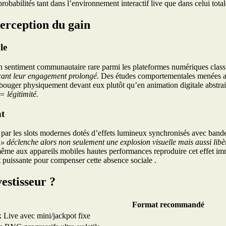
babilités tant dans l’environnement interactif live que dans celui to
perception du gain
le
n sentiment communautaire rare parmi les plateformes numériques class
çant leur engagement prolongé.
Des études comportementales menées aup
s bouger physiquement devant eux plutôt qu’en animation digitale abstrai
= légitimité.
nt
rte par les slots modernes dotés d’effets lumineux synchronisés avec band
déclenche alors non seulement une explosion visuelle mais aussi libère
ême aux appareils mobiles hautes performances reproduire cet effet imme
t puissante pour compenser cette absence sociale .
estisseur ?
Format recommandé
 Live avec mini/jackpot fixe