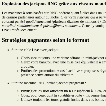
Explosion des jackpots RNG grâce aux réseaux mon
Les machines à sous basées sur RNG opèrent quant à elles dans un univ
de casinos partenaires autour du globe.
C’est cette synergie qui a per
colossal généré quotidiennement (
plusieurs dizaines de millions €
). D
contribué simultanément depuis différents continents.
Cette dynamique 
Live limités localement.
Stratégies gagnantes selon le format
Sur une table Live avec jackpot :
Choisissez toujours une variante offrant un mini‑jackpot ac
Gérez votre bankroll avec une mise fixe équivalente à en
croupier.
Profitez des promotions « cashback live » proposées régul
présence active autour du tableau.*
Sur une machine RNG offrant jackpot progressif :
Privilégiez les slots affichant un RTP supérieur à 96 %, 
Optez pour ceux dont la volatilité est dite « moyenne–haut
Utilisez toujours les tours gratuits inclus dans vos bonu