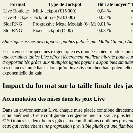
Format
Type de Jackpot
Hit‑rate moyen*
Live Roulette
Mini‑jackpot (€15 000)
0,04 %
Live Blackjack
Jackpot fixe (€10 000)
0,02 %
Slot RNG
Progressive Mega Moolah (€4 M)
0,01 %
Slot RNG
Fixed Jackpot (€500)
0,08 %
Statistiques issues des rapports publics publiés par Malta Gaming 
Les licences européennes exigent que ces données soient rendues publi
que certaines tables Live offrent légèrement meilleur hit‑rate pour le
d’opportunités grâce aux multiples lignes payline disponibles simult
ses chances immédiates alors qu’un investisseur cherchant potentielle
exponentielle du gain.
Impact du format sur la taille finale des ja
Accumulation des mises dans les jeux Live
Dans un environnement Live, chaque mise placée contribue directement
simultanément . Cette configuration engendre une croissance plus lente
€150 toutes les deux heures grâce aux contributions continues provena
ceux qui recherchent une progression prévisible plutôt qu’une flambée