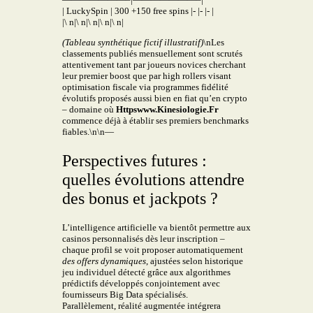
| LuckySpin | 300 +150 free spins |- |- |- |
|\ n|\ n|\ n|\ n|\ n|
(Tableau synthétique fictif illustratif)
\nLes
classements publiés mensuellement sont scrutés
attentivement tant par joueurs novices cherchant
leur premier boost que par high rollers visant
optimisation fiscale via programmes fidélité
évolutifs proposés aussi bien en fiat qu’en crypto
– domaine où
Httpswww.Kinesiologie.Fr
commence déjà à établir ses premiers benchmarks
fiables.\n\n—
Perspectives futures :
quelles évolutions attendre
des bonus et jackpots ?
L’intelligence artificielle va bientôt permettre aux
casinos personnalisés dès leur inscription –
chaque profil se voit proposer automatiquement
des offers dynamiques
, ajustées selon historique
jeu individuel détecté grâce aux algorithmes
prédictifs développés conjointement avec
fournisseurs Big Data spécialisés.
Parallèlement, réalité augmentée intégrera