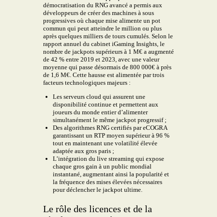
démocratisation du RNG avancé a permis aux
développeurs de créer des machines à sous
progressives où chaque mise alimente un pot
commun qui peut atteindre le million ou plus
après quelques milliers de tours cumulés. Selon le
rapport annuel du cabinet iGaming Insights, le
nombre de jackpots supérieurs à 1 M€ a augmenté
de 42 % entre 2019 et 2023, avec une valeur
moyenne qui passe désormais de 800 000€ à près
de 1,6 M€. Cette hausse est alimentée par trois
facteurs technologiques majeurs :
Les serveurs cloud qui assurent une
disponibilité continue et permettent aux
joueurs du monde entier d’alimenter
simultanément le même jackpot progressif ;
Des algorithmes RNG certifiés par eCOGRA
garantissant un RTP moyen supérieur à 96 %
tout en maintenant une volatilité élevée
adaptée aux gros paris ;
L’intégration du live streaming qui expose
chaque gros gain à un public mondial
instantané, augmentant ainsi la popularité et
la fréquence des mises élevées nécessaires
pour déclencher le jackpot ultime.
Le rôle des licences et de la