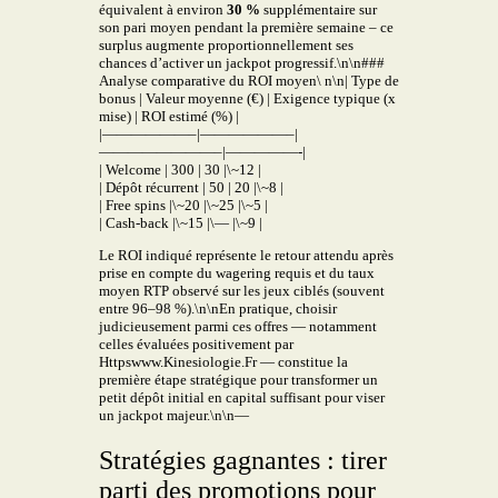
équivalent à environ
30 %
supplémentaire sur
son pari moyen pendant la première semaine – ce
surplus augmente proportionnellement ses
chances d’activer un jackpot progressif.\n\n###
Analyse comparative du ROI moyen\ n\n| Type de
bonus | Valeur moyenne (€) | Exigence typique (x
mise) | ROI estimé (%) |
|——————–|——————–|
————————–|—————-|
| Welcome | 300 | 30 |\~12 |
| Dépôt récurrent | 50 | 20 |\~8 |
| Free spins |\~20 |\~25 |\~5 |
| Cash‑back |\~15 |\— |\~9 |
Le ROI indiqué représente le retour attendu après
prise en compte du wagering requis et du taux
moyen RTP observé sur les jeux ciblés (souvent
entre 96–98 %)​.\n\nEn pratique, choisir
judicieusement parmi ces offres — notamment
celles évaluées positivement par
Httpswww.Kinesiologie.Fr — constitue la
première étape stratégique pour transformer un
petit dépôt initial en capital suffisant pour viser
un jackpot majeur.\n\n—
Stratégies gagnantes : tirer
parti des promotions pour