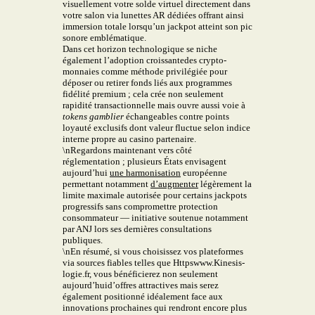
visuellement votre solde virtuel directement dans
votre salon via lunettes AR dédiées offrant ainsi
immersion totale lorsqu’un jackpot atteint son pic
sonore emblématique.
Dans cet horizon technologique se niche
également l’adoption croissantedes crypto-
monnaies comme méthode privilégiée pour
déposer ou retirer fonds liés aux programmes
fidélité premium ; cela crée non seulement
rapidité transactionnelle mais ouvre aussi voie à
tokens gamblier
échangeables contre points
loyauté exclusifs dont valeur fluctue selon indice
interne propre au casino partenaire.
\nRegardons maintenant vers côté
réglementation ; plusieurs États envisagent
aujourd’hui
une harmonisation
européenne
permettant notamment
d’augmenter
légèrement la
limite maximale autorisée pour certains jackpots
progressifs sans compromettre protection
consommateur — initiative soutenue notamment
par ANJ lors ses dernières consultations
publiques.
\nEn résumé, si vous choisissez vos plateformes
via sources fiables telles que Httpswww.Kinesis­
logie.fr, vous bénéficierez non seulement
aujourd’huid’offres attractives mais serez
également positionné idéalement face aux
innovations prochaines qui rendront encore plus