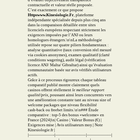
contractuelle et valeur réelle proposée.
C’est exactement ce que propose
Httpswww.Kinesiologie.Fr
, plateforme
indépendante spécialisée depuis plus cinq ans
dans la comparaison détaillée entre sites
licenciels européens respectant strictement les
exigences imposées par l’ANJ ou leurs
homologues étrangers.\n\nLa méthodologie
utilisée repose sur quatre piliers fondamentaux :
analyse quantitative (taux conversion réel mesuré
via cookies anonymes), examen qualitatif (clarté
conditions wagering), audit légal (vérification
licence ANJ/ Malta/ Gibraltar) ainsi qu’évaluation
communautaire basée sur avis vérifiés utilisateurs
actifs.
Grâce à ce processus rigoureux chaque tableau
comparatif publié montre clairement quels
casinos offrent réellement
le meilleur rapport
qualité/prix
, poussant ainsi leurs concurrents vers
une amélioration constante tant au niveau size of
welcome packages que niveau flexibilité
cash‑back ou freebet limits.\n\n### Étude
comparative : top‑5 des bonus «welcome» en
France (2024)\n| Casino | Valeur Bonus (€) |
Exigences mise | Avis utilisateurs moy.| Note
Kinesio­logie.fr |
|——————-|———————–|——————|
———————–|———————–|