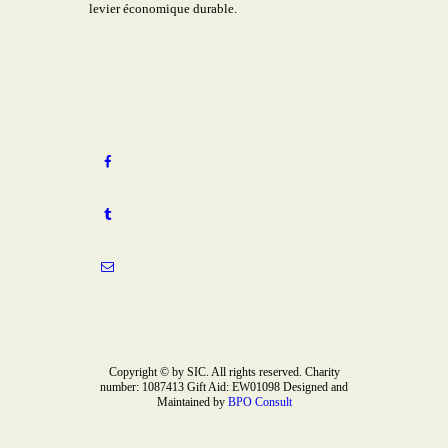
levier économique durable.
Copyright © by SIC. All rights reserved. Charity
number: 1087413 Gift Aid: EW01098 Designed and
Maintained by
BPO Consult