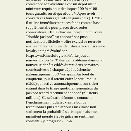
commence son aventure avec un dépôt initial
minimum requis pour débloquer 200 % +100
tours gratuits sur
Mega Moolah
. Après avoir
converti ces tours gratuits en gains nets (+€250),
il utilise immédiatement ces fonds comme base
supplémentaire pour placer deux séries
consécutives ×100€ chacune lorsqu’un nouveau
“double‑jackpot” est annoncé via push
notification officielle – offre exclusive réservée
aux membres premium identifiés grâce au système
loyalty intégré évalué par
Httpswww.Kinesiologie.Fr.\n\nLe joueur
réinvestit alors
90 %
des gains obtenus dans cinq
nouveaux dépôts ciblés durant deux semaines
consécutives où chaque dépôt déclenche
automatiquement
50 free spins
. Au bout du
cinquième jour il atteint enfin le seuil requis
(
€500
) qui active automatiquement son ticket
entrant dans le tirage quotidien générateur du
jackpot record récemment annoncé (plusieurs
millions). Ce scénario démontre comment
l’enchaînement judicieux entre bonus
receptionnés puis redistribués maximise non
seulement la probabilité statistique mais aussi
maintient morale élevée grâce au sentiment
constant « je progresse ». \n\n—