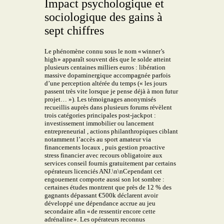
Impact psychologique et
sociologique des gains à
sept chiffres
Le phénomène connu sous le nom « winner’s
high » apparaît souvent dès que le solde atteint
plusieurs centaines milliers euros : libération
massive dopaminergique accompagnée parfois
d’une perception altérée du temps (« les jours
passent très vite lorsque je pense déjà à mon futur
projet… »). Les témoignages anonymisés
recueillis auprès da​ns plusieurs forums révèlent
trois catégories principales post‑jackpot :
investissement immobilier ou lancement
entrepreneurial , actions philanthropiques ciblant
notamment l’accès au sport amateur via
financements locaux , puis gestion proactive
stress financier avec recours obligatoire aux
services conseil fournis gratuitement par certains
opérateurs licenciés ANJ.\n\nCependant cet
engouement comporte aussi son lot sombre :
certaines études montrent que près de 12 % des
gagnants dépassant €500k déclarent avoir
développé une dépendance accrue au jeu
secondaire afin « de ressentir encore cette
adrénaline ». Les opérateurs reconnus