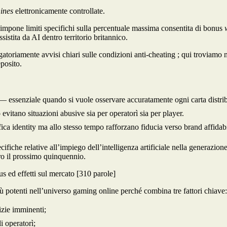
ines
elettronicamente controllate.
impone limiti specifichi sulla percentuale massima consentita di bonus
istita da AI dentro territorio britannico.
igatoriamente avvisi chiari sulle condizioni anti‑cheating ; qui troviam
posito.
 — essenziale quando si vuole osservare accuratamente ogni carta distrib
vitano situazioni abusive sia per operatorì sia per player.
 identity ma allo stesso tempo rafforzano fiducia verso brand affidabi
pecifiche relative all’impiego dell’intelligenza artificiale nella genera
tro il prossimo quinquennio.
 ed effetti sul mercato [310 parole]
 potenti nell’universo gaming online perché combina tre fattori chiave:
izie imminenti;
 operatorì;