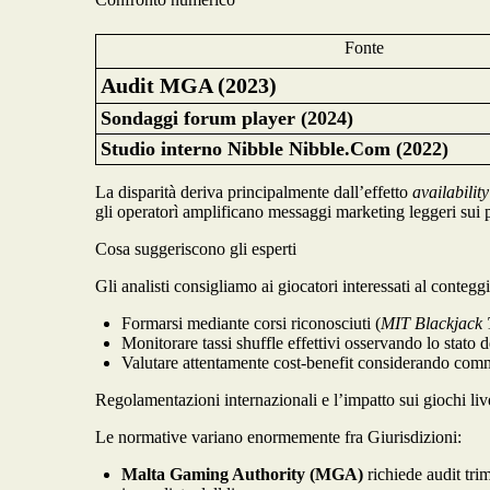
Fonte
Audit MGA (2023)
Sondaggi forum player (2024)
Studio interno Nibble Nibble.Com (2022)
La disparità deriva principalmente dall’effetto
availability
gli operatorì amplificano messaggi marketing leggeri sui p
Cosa suggeriscono gli esperti
Gli analisti consigliamo ai giocatori interessati al conteggi
Formarsi mediante corsi riconosciuti (
MIT Blackjack
Monitorare tassi shuffle effettivi osservando lo stato d
Valutare attentamente cost‑benefit considerando commi
Regolamentazioni internazionali e l’impatto sui giochi liv
Le normative variano enormemente fra Giurisdizioni:
Malta Gaming Authority (MGA)
richiede audit trim