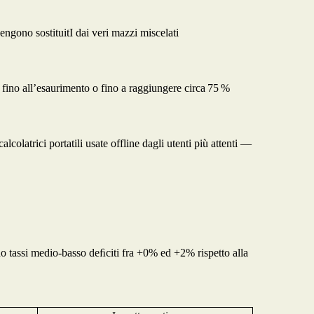
engono sostituitI dai veri mazzi miscelati
 fino all’esaurimento o fino a raggiungere circa 75 %
lcolatrici portatili usate offline dagli utenti più attenti —
 tassi medio‑basso deﬁciti fra +0% ed ­+2% rispetto alla