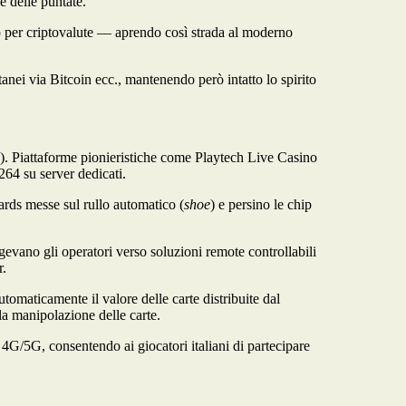
e delle puntate.
to per criptovalute — aprendo così strada al moderno
tanei via Bitcoin ecc., mantenendo però intatto lo spirito
HD). Piattaforme pionieristiche come Playtech Live Casino
264 su server dedicati.
ards messe sul rullo automatico (
shoe
) e persino le chip
gevano gli operatori verso soluzioni remote controllabili
r.
utomaticamente il valore delle carte distribuite dal
la manipolazione delle carte.
 4G/5G, consentendo ai giocatori italiani di partecipare