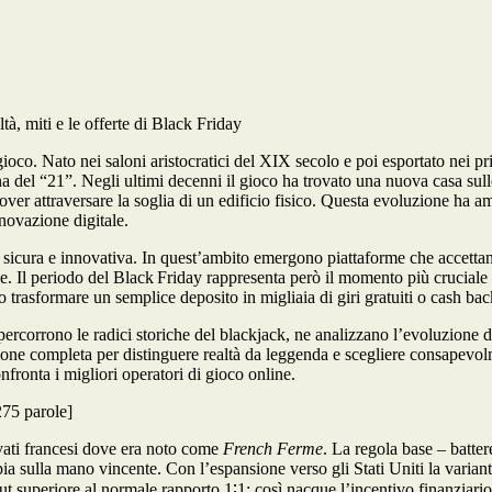
tà, miti e le offerte di Black Friday
gioco. Nato nei saloni aristocratici del XIX secolo e poi esportato nei pr
a del “21”. Negli ultimi decenni il gioco ha trovato una nuova casa sullo
over attraversare la soglia di un edificio fisico. Questa evoluzione ha am
nnovazione digitale.
sicura e innovativa. In quest’ambito emergono piattaforme che accettano
. Il periodo del Black Friday rappresenta però il momento più cruciale d
o trasformare un semplice deposito in migliaia di giri gratuiti o cash ba
 ripercorrono le radici storiche del blackjack, ne analizzano l’evoluzione d
visione completa per distinguere realtà da leggenda e scegliere consapev
fronta i migliori operatori di gioco online.
275 parole]
vati francesi dove era noto come
French Ferme
. La regola base – batte
a sulla mano vincente. Con l’espansione verso gli Stati Uniti la variant
ut superiore al normale rapporto 1∶1; così nacque l’incentivo finanziari