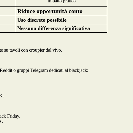
Impatto pratico
Riduce opportunità conto
Uso discreto possibile
Nessuna differenza significativa
te su tavoli con croupier dal vivo.
 Reddit o gruppi Telegram dedicati al blackjack:
UK.
ack Friday.
A.