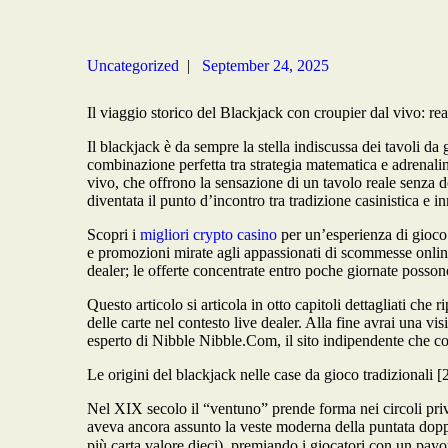
Uncategorized
September 24, 2025
Il viaggio storico del Blackjack con croupier dal vivo: real
Il blackjack è da sempre la stella indiscussa dei tavoli da 
combinazione perfetta tra strategia matematica e adrenalin
vivo, che offrono la sensazione di un tavolo reale senza d
diventata il punto d’incontro tra tradizione casinistica e i
Scopri i
migliori crypto casino
per un’esperienza di gioco 
e promozioni mirate agli appassionati di scommesse online
dealer; le offerte concentrate entro poche giornate posson
Questo articolo si articola in otto capitoli dettagliati che
delle carte nel contesto live dealer. Alla fine avrai una 
esperto di Nibble Nibble.Com, il sito indipendente che con
Le origini del blackjack nelle case da gioco tradizionali [
Nel XIX secolo il “ventuno” prende forma nei circoli pri
aveva ancora assunto la veste moderna della puntata doppi
più carta valore dieci), premiando i giocatori con un payo