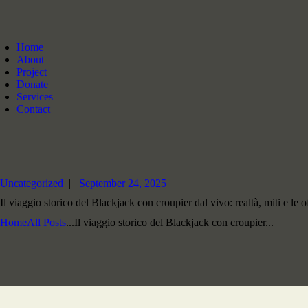
A
Home
About
Project
P
Donate
Services
Contact
D
S
C
Uncategorized
September 24, 2025
Il viaggio storico del Blackjack con croupier dal vivo: realtà, miti e le 
Home
All Posts
...
Il viaggio storico del Blackjack con croupier...