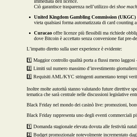
immediata dell licence.
Ciò garantisce trasparenza nell’utilizzo dei
shoe mach
United Kingdom Gambling Commission (UKGC)
vieta qualsiasi forma automatizzata di card counting ass
Curacao
offre licenze più flessibili ma richiede obbl
dove Bitcoin è accettato senza conversione fiat pre‑de
L’impatto diretto sulla user experience è evidente:
1️⃣ Maggior controllo qualità porta a flussi meno laggosi
2️⃣ Limiti sul numero massimo d’investimento giornaliero e
3️⃣ Requisiti AML/KYC stringenti aumentano tempi verifica
Inoltre molte autorità stanno valutando future direttive s
tematica che sarà centrale nelle discussioni legislative en
Black Friday nel mondo dei casinò live: promozioni, bonus
Black Friday rappresenta uno degli eventi commerciali più
1️⃣ Domanda stagionale elevata dovuta alle festività natal
2️⃣ Budget promozionale notevolmente incrementato dagli