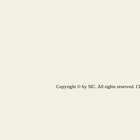
Copyright © by SIC. All rights reserved.
CLOSE