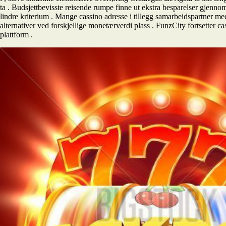
ta . Budsjettbevisste reisende rumpe finne ut ekstra besparelser gjenn
lindre kriterium . Mange cassino adresse i tillegg samarbeidspartner med
alternativer ved forskjellige monetærverdi plass . FunzCity fortsetter cas
plattform .