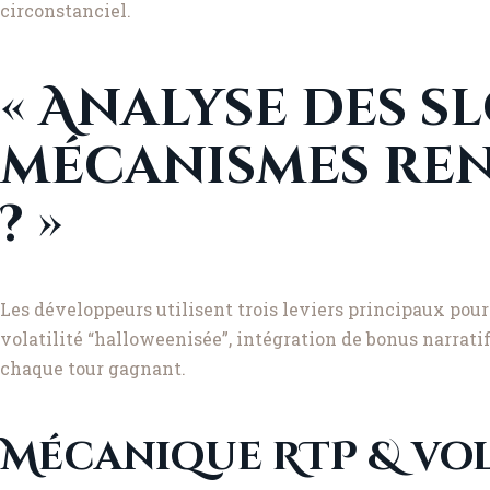
circonstanciel.
« Analyse des s
mécanismes ren
? »
Les développeurs utilisent trois leviers principaux pou
volatilité “halloweenisée”, intégration de bonus narrati
chaque tour gagnant.
Mécanique RTP & vol