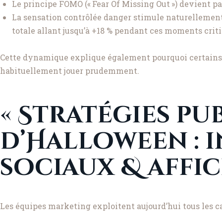
Le principe FOMO (« Fear Of Missing Out ») devient p
La sensation contrôlée danger stimule naturellement
totale allant jusqu’à +18 % pendant ces moments criti
Cette dynamique explique également pourquoi certains 
habituellement jouer prudemment.
« Stratégies pu
d’Halloween : 
sociaux & affi
Les équipes marketing exploitent aujourd’hui tous les c