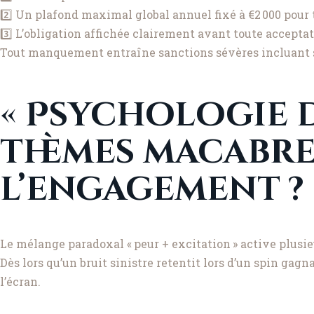
2️⃣ Un plafond maximal global annuel fixé à €2 000 pour
3️⃣ L’obligation affichée clairement avant toute acceptati
Tout manquement entraîne sanctions sévères incluant su
« Psychologie 
thèmes macabre
l’engagement ? 
Le mélange paradoxal « peur + excitation » active plusi
Dès lors qu’un bruit sinistre retentit lors d’un spin g
l’écran.