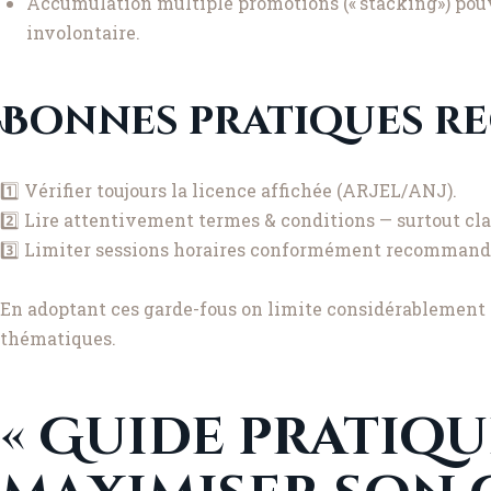
Accumulation multiple promotions (« stacking») po
involontaire.
Bonnes pratiques 
1️⃣ Vérifier toujours la licence affichée (ARJEL/ANJ).
2️⃣ Lire attentivement termes & conditions — surtout cl
3️⃣ Limiter sessions horaires conformément recommandat
En adoptant ces garde-fous on limite considérablement 
thématiques.
«​ Guide pratiq