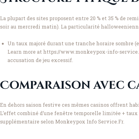
La plupart des sites proposent entre 20 % et 35 % de rem
soir au mercredi matin). La particularité halloweenienn
Un taux majoré durant une tranche horaire sombre (ex
Learn more at
https://www.monkeypox-info-service.
accusation de jeu excessif.
Comparaison avec c
En dehors saison festive ces mêmes casinos offrent habi
L’effet combiné d’une fenêtre temporelle limitée + tau
supplémentaire selon Monkeypox Info Service.Fr.