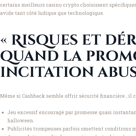
certains meilleurs casino crypto choisissent spécifique
avide tant côté ludique que technologique.
« Risques et dér
quand la prom
incitation abus
Même si Cashback semble offrir sécurité financière , il c
Jeu excessif encouragé par promesse quasi instanta
halloween.
Publicités trompeuses parfois omettent conditions mi