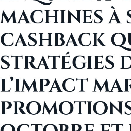
machines à 
cashback qui
stratégies 
l’impact ma
promotions