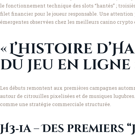
le fonctionnement technique des slots “hantés” ; tro
filet financier pour le joueur responsable. Une attentio
émergentes observées chez les meilleurs casino crypto
« L’histoire d
du jeu en ligne 
Les débuts remontent aux premières campagnes automnal
autour de citrouilles pixelisées et de musiques lugubre
comme une stratégie commerciale structurée.
H3‑1a – Des premiers 