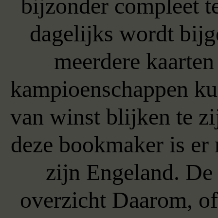
bijzonder compleet te
dagelijks wordt bij
meerdere kaarten
kampioenschappen kun
van winst blijken te z
deze bookmaker is er 
zijn Engeland. De
overzicht Daarom, of