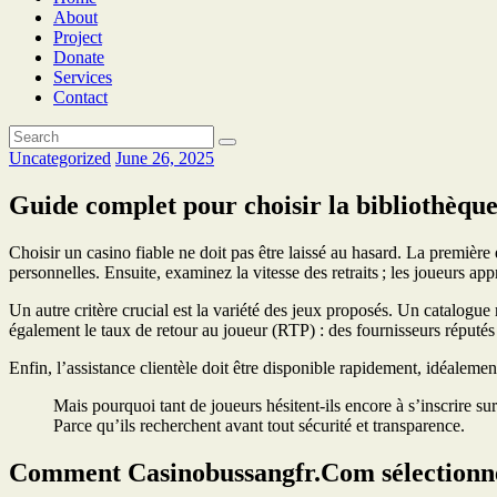
About
Project
Donate
Services
Contact
Uncategorized
June 26, 2025
Guide complet pour choisir la bibliothèqu
Choisir un casino fiable ne doit pas être laissé au hasard. La première é
personnelles. Ensuite, examinez la vitesse des retraits ; les joueurs a
Un autre critère crucial est la variété des jeux proposés. Un catalogue
également le taux de retour au joueur (RTP) : des fournisseurs réputé
Enfin, l’assistance clientèle doit être disponible rapidement, idéaleme
Mais pourquoi tant de joueurs hésitent-ils encore à s’inscrire su
Parce qu’ils recherchent avant tout sécurité et transparence.
Comment Casinobussangfr.Com sélectionne 