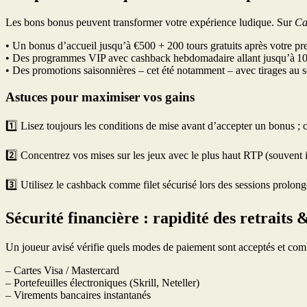
Les bons bonus peuvent transformer votre expérience ludique. Sur
Ca
• Un bonus d’accueil jusqu’à €500 + 200 tours gratuits après votre pr
• Des programmes VIP avec cashback hebdomadaire allant jusqu’à 1
• Des promotions saisonnières – cet été notamment – avec tirages au s
Astuces pour maximiser vos gains
1️⃣ Lisez toujours les conditions de mise avant d’accepter un bonus ; ce
2️⃣ Concentrez vos mises sur les jeux avec le plus haut RTP (souvent i
3️⃣ Utilisez le cashback comme filet sécurisé lors des sessions prolong
Sécurité financière : rapidité des retraits
Un joueur avisé vérifie quels modes de paiement sont acceptés et comb
– Cartes Visa / Mastercard
– Portefeuilles électroniques (Skrill, Neteller)
– Virements bancaires instantanés