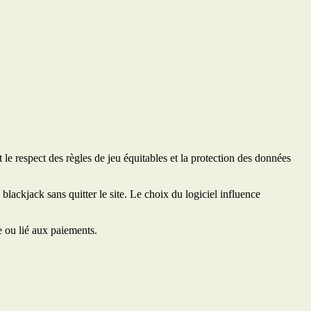
t le respect des règles de jeu équitables et la protection des données
blackjack sans quitter le site. Le choix du logiciel influence
e ou lié aux paiements.