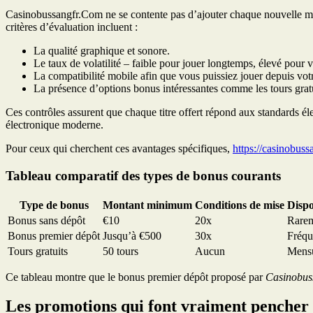
Casinobussangfr.Com ne se contente pas d’ajouter chaque nouvelle mach
critères d’évaluation incluent :
La qualité graphique et sonore.
Le taux de volatilité – faible pour jouer longtemps, élevé pour v
La compatibilité mobile afin que vous puissiez jouer depuis vot
La présence d’options bonus intéressantes comme les tours gratui
Ces contrôles assurent que chaque titre offert répond aux standards é
électronique moderne.
Pour ceux qui cherchent ces avantages spécifiques,
https://casinobuss
Tableau comparatif des types de bonus courants
Type de bonus
Montant minimum
Conditions de mise
Dispo
Bonus sans dépôt
€10
20x
Rare
Bonus premier dépôt
Jusqu’à €500
30x
Fréqu
Tours gratuits
50 tours
Aucun
Mens
Ce tableau montre que le bonus premier dépôt proposé par
Casinobus
Les promotions qui font vraiment pencher 