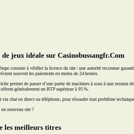
e de jeux idéale sur Casinobussangfr.Com
tape consiste à vérifier la licence du site : une autorité reconnue garanti
pprécient souvent les paiements en moins de 24 heures.
 riche permet de passer d’une partie de machines à sous à une session de 
s offrent généralement un RTP supérieur à 95 %.
nt via chat en direct ou téléphone, pour résoudre tout problème techniqu
r un nouveau site ?
les meilleurs titres