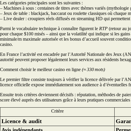
Les catégories principales sont les suivantes :
– Machines à sous : centaines de titres avec thèmes variés (mythologie 
– Jeux de table : blackjack, baccarat ou roulette classiques où chaque mai
– Live dealer : croupiers réels diffusés en streaming HD qui permettent
Parmi le vocabulaire technique à connaître figurent le
RTP
(retour au j
pour chaque $100 misés – ainsi que la volatilité qui indique si les gain
minimale/m maximale autorisée et les bonus d’accueil souvent conditi
casino.
En France l’activité est encadrée par l’Autorité Nationale des Jeux (ANJ
autorité peuvent proposer légalement leurs services aux résidents hexagon
Comment choisir le meilleur casino en ligne
(≈ 330 mots)
Le premier filtre consiste toujours à vérifier la licence délivrée par l
licence officielle expose immédiatement son audience à d’éventuelles f
Ensuite trois critères deviennent décisifs : réputation, méthodes de pa
score élevé auprès des utilisateurs grâce à leurs pratiques commerciales 
Critère
Licence & audit
Garant
Avis indépendants
Permet