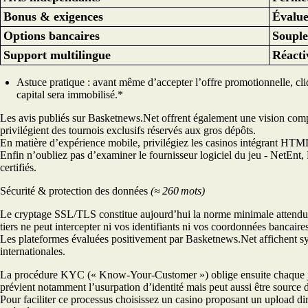
Bonus & exigences
Évalue
Options bancaires
Souple
Support multilingue
Réacti
Astuce pratique : avant même d’accepter l’offre promotionnelle, cl
capital sera immobilisé.*
Les avis publiés sur Basketnews.Net offrent également une vision comp
privilégient des tournois exclusifs réservés aux gros dépôts.
En matière d’expérience mobile, privilégiez les casinos intégrant HTM
Enfin n’oubliez pas d’examiner le fournisseur logiciel du jeu ‑ NetEn
certifiés.
Sécurité & protection des données
(≈ 260 mots)
Le cryptage SSL/TLS constitue aujourd’hui la norme minimale attendue p
tiers ne peut intercepter ni vos identifiants ni vos coordonnées banca
Les plateformes évaluées positivement par Basketnews.Net affichent sy
internationales.
La procédure KYC (« Know‑Your‑Customer ») oblige ensuite chaque joueur 
prévient notamment l’usurpation d’identité mais peut aussi être source d’
Pour faciliter ce processus choisissez un casino proposant un upload dire