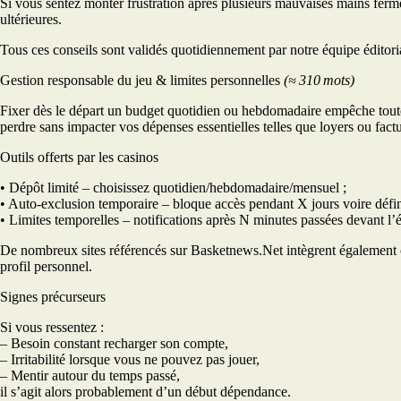
Si vous sentez monter frustration après plusieurs mauvaises mains fer
ultérieures.
Tous ces conseils sont validés quotidiennement par notre équipe éditori
Gestion responsable du jeu & limites personnelles
(≈ 310 mots)
Fixer dès le départ un budget quotidien ou hebdomadaire empêche toute 
perdre sans impacter vos dépenses essentielles telles que loyers ou factur
Outils offerts par les casinos
• Dépôt limité – choisissez quotidien/hebdomadaire/mensuel ;
• Auto‑exclusion temporaire – bloque accès pendant X jours voire défini
• Limites temporelles – notifications après N minutes passées devant l’é
De nombreux sites référencés sur Basketnews.Net intègrent également ces
profil personnel.
Signes précurseurs
Si vous ressentez :
– Besoin constant recharger son compte,
– Irritabilité lorsque vous ne pouvez pas jouer,
– Mentir autour du temps passé,
il s’agit alors probablement d’un début dépendance.