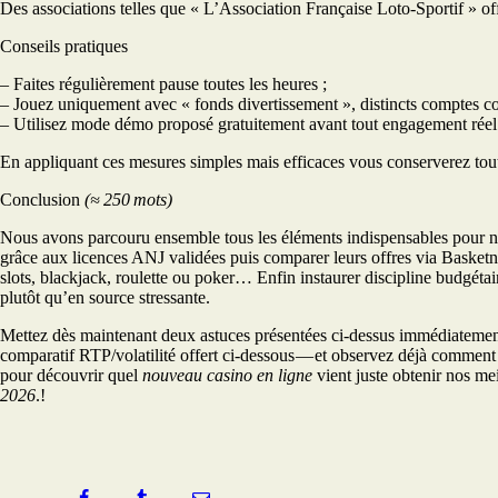
Des associations telles que « L’Association Française Loto‑Sportif » off
Conseils pratiques
– Faites régulièrement pause toutes les heures ;
– Jouez uniquement avec « fonds divertissement », distincts comptes co
– Utilisez mode démo proposé gratuitement avant tout engagement réel a
En appliquant ces mesures simples mais efficaces vous conserverez toute
Conclusion
(≈ 250 mots)
Nous avons parcouru ensemble tous les éléments indispensables pour n
grâce aux licences ANJ validées puis comparer leurs offres via Basketne
slots, blackjack, roulette ou poker… Enfin instaurer discipline budgét
plutôt qu’en source stressante.
Mettez dès maintenant deux astuces présentées ci‑dessus immédiatement‐
comparatif RTP/volatilité offert ci-dessous — et observez déjà comment
pour découvrir quel
nouveau casino en ligne
vient juste obtenir nos me
2026
.!