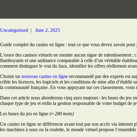
Uncategorized
June 2, 2025
Guide complet du casino en ligne : tout ce que vous devez savoir pour j
L’essor des casinos virtuels ne montre aucun signe de ralentissement ; 
flamboyants et une ambiance comparable à celle d’un véritable établissem
comment distinguer le vrai du faux, identifier les offres réellement avant
Choisir un
nouveau casino en ligne
recommandé par des experts est auj
crible les licences, les logiciels et les conditions de mise afin d’établi
la communauté française. En vous appuyant sur ces classements, vous r
Dans cet article nous aborderons cinq axes majeurs : les bases du jeu en l
chaque type de jeu et enfin la gestion responsable de votre budget de je
Les bases du jeu en ligne
(≈ 280 mots)
Un casino en ligne se différencie avant tout par son accès via internet p
les machines à sous ou la roulette, le monde virtuel propose l’ensembl