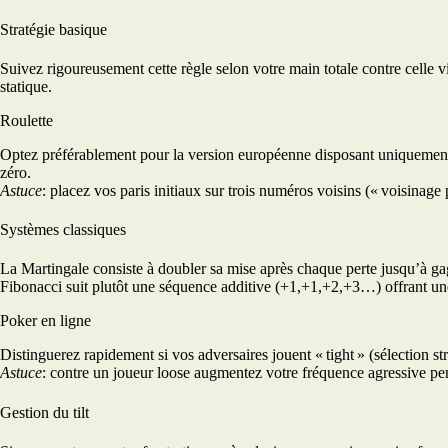
Stratégie basique
Suivez rigoureusement cette règle selon votre main totale contre celle vi
statique.
Roulette
Optez préférablement pour la version européenne disposant uniquement
zéro.
Astuce
: placez vos paris initiaux sur trois numéros voisins (« voisinage 
Systèmes classiques
La Martingale consiste à doubler sa mise après chaque perte jusqu’à gagn
Fibonacci suit plutôt une séquence additive (+1,+1,+2,+3…) offrant un
Poker en ligne
Distinguerez rapidement si vos adversaires jouent « tight » (sélection st
Astuce
: contre un joueur loose augmentez votre fréquence agressive pen
Gestion du tilt