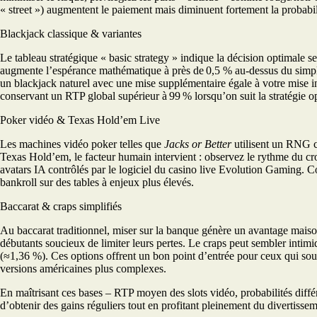
« street ») augmentent le paiement mais diminuent fortement la probabili
Blackjack classique & variantes
Le tableau stratégique « basic strategy » indique la décision optimale s
augmente l’espérance mathématique à près de 0,5 % au-dessus du simple
un blackjack naturel avec une mise supplémentaire égale à votre mise i
conservant un RTP global supérieur à 99 % lorsqu’on suit la stratégie o
Poker vidéo & Texas Hold’em Live
Les machines vidéo poker telles que
Jacks or Better
utilisent un RNG ce
Texas Hold’em, le facteur humain intervient : observez le rythme du cro
avatars IA contrôlés par le logiciel du casino live Evolution Gaming.
bankroll sur des tables à enjeux plus élevés.
Baccarat & craps simplifiés
Au baccarat traditionnel, miser sur la banque génère un avantage mais
débutants soucieux de limiter leurs pertes. Le craps peut sembler inti
(≈1,36 %). Ces options offrent un bon point d’entrée pour ceux qui sou
versions américaines plus complexes.
En maîtrisant ces bases – RTP moyen des slots vidéo, probabilités diff
d’obtenir des gains réguliers tout en profitant pleinement du divertisse