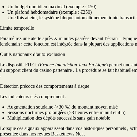
Un budget quotidien maximal (exemple : €50)
Un plafond hebdomadaire (exemple : €250)
Une fois atteint, le système bloque automatiquement toute transactio
Limite temporelle
Paramétrez une alerte après X minutes passées devant l’écran – typique
lendemain ; cette fonction est intégrée dans la plupart des applicatio
Outils nationaux d’auto‑exclusion
Le dispositif FIJEL (
France Interdiction Jeux En Ligne
) permet une aut
du support client du casino partenaire . La procédure se fait habituelle
.
Détection précoce des comportements à risque
Les indicateurs clés comprennent :
Augmentation soudaine (>30 %) du montant moyen misé
Sessions nocturnes prolongées (>3 heures entre minuit et 4 h)
Multiplication des dépôts successifs sans gain notable
Lorsque ces signaux apparaissent dans vos historiques personnels , act
présentée dans nos revues Basketnews.Net .