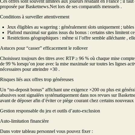
Ces offres sont souvent limitées aux joueurs résidant en France ; il fa
proposée par Basketnews.Net lors de ses comparatifs mensuels .
Conditions à surveiller attentivement
Jeux éligibles au wagering : généralement slots uniquement ; table
Plafond maximal sur gains issus du bonus : certains sites limitent c
Restrictions géographiques : même si l’offre semble alléchante , elle
Astuces pour “casser” efficacement le rollover
Choisissez toujours des titres avec RTP ≥ 96 % où chaque mise compte
de 99 % lorsqu’on joue avec la mise maximale sur toutes les lignes act
nécessaires pour atteindre ×30 .
Risques liés aux offres trop généreuses
Un “no‑deposit bonus” affichant une exigence ×200 ou plus est généralemen
abusives sont signalées systématiquement dans nos revues sur Basketne
avant de déposer afin d’éviter ce piège courant chez certains nouveaux 
Gestion responsable du jeu et outils d’auto‑exclusion
Auto‑limitation financière
Dans votre tableau personnel vous pouvez fixer :