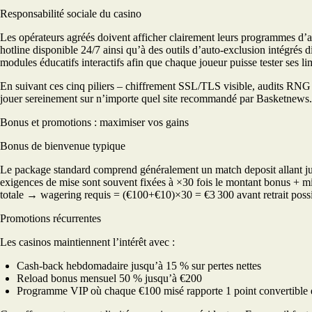
Responsabilité sociale du casino
Les opérateurs agréés doivent afficher clairement leurs programmes d’
hotline disponible 24/7 ainsi qu’à des outils d’auto‑exclusion intégrés
modules éducatifs interactifs afin que chaque joueur puisse tester ses 
En suivant ces cinq piliers – chiffrement SSL/TLS visible, audits RNG 
jouer sereinement sur n’importe quel site recommandé par Basketnews.Ne
Bonus et promotions : maximiser vos gains
Bonus de bienvenue typique
Le package standard comprend généralement un match deposit allant ju
exigences de mise sont souvent fixées à ×30 fois le montant bonus + mi
totale → wagering requis = (€100+€10)×30 = €3 300 avant retrait possi
Promotions récurrentes
Les casinos maintiennent l’intérêt avec :
Cash‑back hebdomadaire jusqu’à 15 % sur pertes nettes
Reload bonus mensuel 50 % jusqu’à €200
Programme VIP où chaque €100 misé rapporte 1 point convertible en