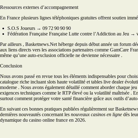
Ressources externes d’accompagnement
En France plusieurs lignes téléphoniques gratuites offrent soutien imméd
S.O.S Joueurs → 09 72 90 90 90
Fédération Française Française Lutte contre l’Addiction au Jeu →
Par ailleurs , Basketnews.Net héberge depuis début année un forum déd
aux liens directs vers les associations partenaires comme GamCare Fran
même qu’une auto‑exclusion officielle ne devienne nécessaire .
Conclusion
Nous avons passé en revue tous les éléments indispensables pour choisi
catalogue riche incluant slots haute volatilité et tables live dealer évo
moderne . Nous avons également détaillé comment aborder chaque jeu phar
exigences techniques comme le RTP élevé ou la volatilité maîtrisée . E
surtout comment protéger votre santé financière grâce aux outils d’auto‑
En suivant ces bonnes pratiques publiées régulièrement sur Basketnews.
dernières nouveautés concernant les
nouveaux casinos en ligne
dès leur
dynamique du casino online france en 2026.​