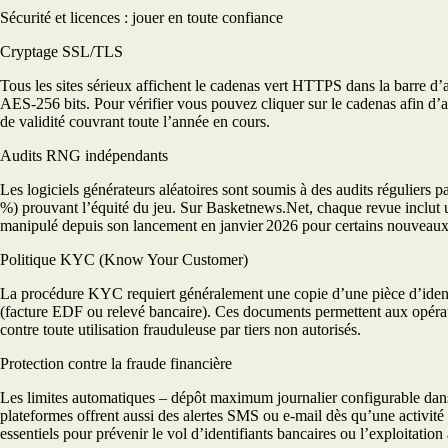
Sécurité et licences : jouer en toute confiance
Cryptage SSL/TLS
Tous les sites sérieux affichent le cadenas vert HTTPS dans la barre 
AES‑256 bits. Pour vérifier vous pouvez cliquer sur le cadenas afin d’af
de validité couvrant toute l’année en cours.
Audits RNG indépendants
Les logiciels générateurs aléatoires sont soumis à des audits réguliers
%) prouvant l’équité du jeu. Sur Basketnews.Net, chaque revue inclut u
manipulé depuis son lancement en janvier 2026 pour certains nouveaux 
Politique KYC (Know Your Customer)
La procédure KYC requiert généralement une copie d’une pièce d’identité 
(facture EDF ou relevé bancaire). Ces documents permettent aux opérat
contre toute utilisation frauduleuse par tiers non autorisés.
Protection contre la fraude financière
Les limites automatiques – dépôt maximum journalier configurable dans 
plateformes offrent aussi des alertes SMS ou e‑mail dès qu’une activité
essentiels pour prévenir le vol d’identifiants bancaires ou l’exploitati